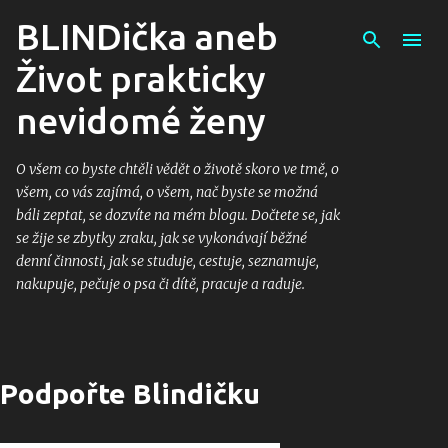
Přeskočit na hlavní obsah
BLINDička aneb
Život prakticky
nevidomé ženy
O všem co byste chtěli vědět o životě skoro ve tmě, o
všem, co vás zajímá, o všem, nač byste se možná
báli zeptat, se dozvíte na mém blogu. Dočtete se, jak
se žije se zbytky zraku, jak se vykonávají běžné
denní činnosti, jak se studuje, cestuje, seznamuje,
nakupuje, pečuje o psa či dítě, pracuje a raduje.
Podpořte Blindičku