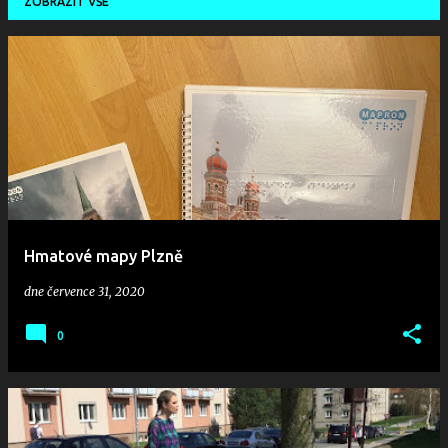
ZOBRAZIT VŠE
P
ř
í
s
p
Hmatové mapy Plzně
ě
dne
července 31, 2020
v
0
k
y