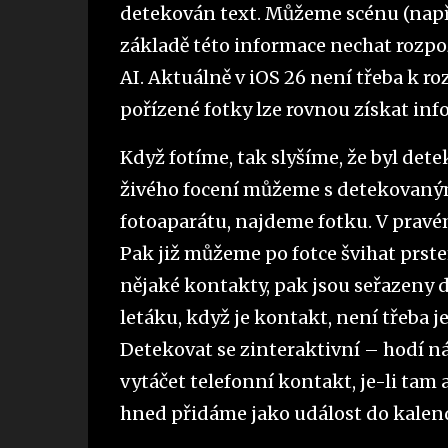
detekován text. Můžeme scénu (např.
základě této informace nechat rozp
AI. Aktuálně v iOS 26 není třeba k ro
pořízené fotky lze rovnou získat inf
Když fotíme, tak slyšíme, že byl dete
živého focení můžeme s detekovaným 
fotoaparátu, najdeme fotku. V pravé
Pak již můžeme po fotce švihat prste
nějaké kontakty, pak jsou seřazeny do
letáku, když je kontakt, není třeba j
Detekovat se zinteraktivní – hodí n
vytáčet telefonní kontakt, je-li tam
hned přidáme jako událost do kalen