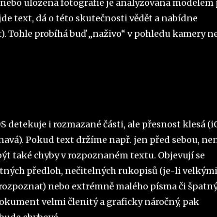
k nebo uložená fotografie je analyzována modelem 
e text, dá o této skutečnosti vědět a nabídne
řít). Tohle probíhá buď „naživo“ v pohledu kamery n
OS detekuje i rozmazané části, ale přesnost klesá (
inavá). Pokud text držíme např. jen před sebou, ne
ýt také chyby v rozpoznaném textu. Objevují se
ných předloh, nečitelných rukopisů (je-li velkými
 rozpoznat) nebo extrémně malého písma či špatn
kument velmi členitý a graficky náročný, pak