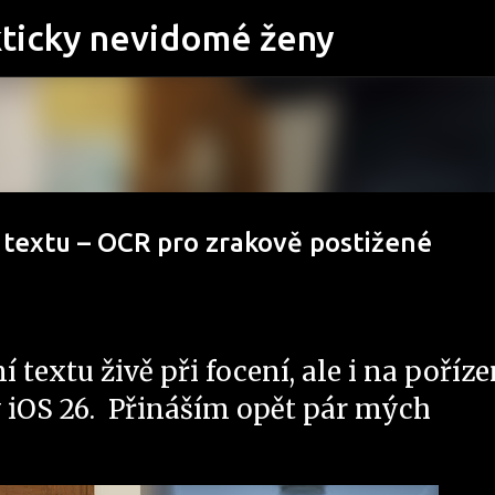
Přeskočit na hlavní obsah
kticky nevidomé ženy
 textu – OCR pro zrakově postižené
textu živě při focení, ale i na poříz
 iOS 26. Přináším opět pár mých