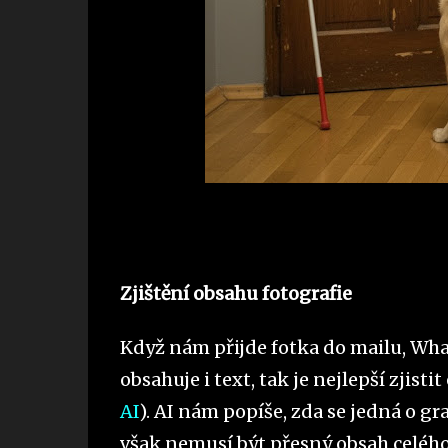
Zjištění obsahu fotografie
Když nám přijde fotka do mailu, What
obsahuje i text, tak je nejlepší zjist
AI
). AI nám popíše, zda se jedná o gra
však nemusí být přesný obsah celého 