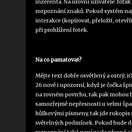
inzerenta. Na úrovni uživatele: foťá
rozpoznání znaků. Pokud systém najd
interakce (kopírovat, přeložit, otev
při prohlížení fotek.
Na co pamatovat?
Mějte text dobře osvětlený a ostrý; i
26 nově i upozorní, když je čočka šp
na rovném povrchu, tak pak mohou b
samozřejmě nepřesnosti u velmi špat
hůlkovými písmeny, tak jde rukopis
světelných podmínek. Pokud bude do