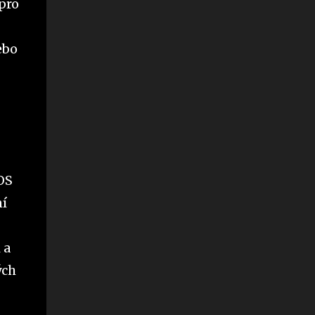
pro
ebo
iOS
ní
 a
ých