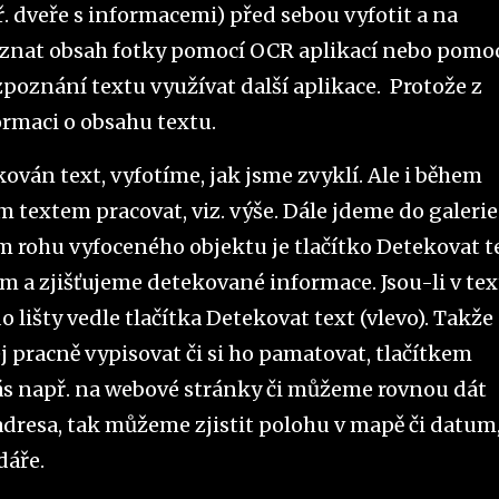
 dveře s informacemi) před sebou vyfotit a na
oznat obsah fotky pomocí OCR aplikací nebo pomo
zpoznání textu využívat další aplikace. Protože z
ormaci o obsahu textu.
kován text, vyfotíme, jak jsme zvyklí. Ale i během
textem pracovat, viz. výše. Dále jdeme do galerie
m rohu vyfoceného objektu je tlačítko Detekovat t
m a zjišťujeme detekované informace. Jsou-li v te
 lišty vedle tlačítka Detekovat text (vlevo). Takže
ej pracně vypisovat či si ho pamatovat, tlačítkem
ás např. na webové stránky či můžeme rovnou dát
 adresa, tak můžeme zjistit polohu v mapě či datum
dáře.