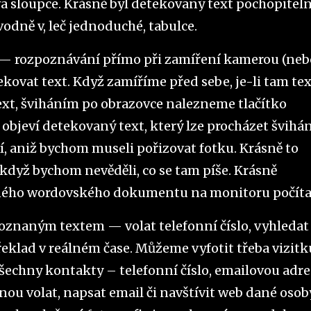
a sloupce. Krásně byl detekovaný text pochopiteln
vodně v, leč jednoduché, tabulce.
 — rozpoznávání přímo při zamíření kamerou (neb
kovat text. Když zamíříme před sebe, je-li tam tex
text, šviháním po obrazovce nalezneme tlačítko
objeví detekovaný text, který lze procházet švihá
tí, aniž bychom museli pořizovat fotku. Krásně to
když bychom nevěděli, co se tam píše. Krásně
řeného wordovského dokumentu na monitoru počíta
poznaným textem — volat telefonní číslo, vyhledat
řeklad v reálném čase. Můžeme vyfotit třeba vizitk
echny kontakty – telefonní číslo, emailovou adr
u volat, napsat email či navštívit web dané osoby