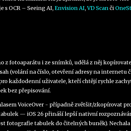
je s OCR – Seeing AI,
Envision AI
,
VD Scan
či
OneS
o z fotoaparátu i ze snímků, udělá z něj kopírovate
h (volání na číslo, otevření adresy na internetu č
ro každodenní uživatele, kteří chtějí rychle zachy
itek bez přepisování.
hlasem VoiceOver - případně zvětšit/zkopírovat pr
tabulek — iOS 26 přináší lepší nativní rozpoznává
t fotografie tabulek do čitelných buněk). Nechala