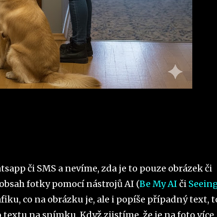
sapp či SMS a nevíme, zda je to pouze obrázek či
it obsah fotky pomocí nástrojů AI (
Be My AI
či
Seein
fiku, co na obrázku je, ale i popíše případný text, t
textu na snímku. Když zjistíme, že je na foto více