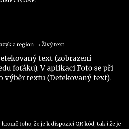
 bude chybové.
azyk a region → Živý text
detekovaný text (zobrazení
u foťáku). V aplikaci Foto se při
o výběr textu (Detekovaný text).
romě toho, že je k dispozici QR kód, tak i že je