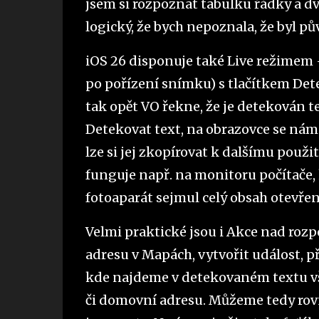
jsem si rozpoznat tabulku řádky a dv
logický, že bych nepoznala, že byl pů
iOS 26 disponuje také Live režimem
po pořízení snímku) s tlačítkem Dete
tak opět VO řekne, že je detekován 
Detekovat text, na obrazovce se nám 
lze si jej zkopírovat k dalšímu použi
funguje např. na monitoru počítače, 
fotoaparát sejmul celý obsah otev
Velmi praktické jsou i Akce nad roz
adresu v Mapách, vytvořit událost, p
kde najdeme v detekovaném textu vš
či domovní adresu. Můžeme tedy rovno