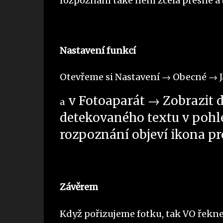
rozpoznání také není zcela přesné a
Nastavení funkcí
Otevřeme si Nastavení → Obecné → J
v Fotoaparát → Zobrazit 
a
detekovaného textu v pohled
rozpoznání objeví ikona pr
Závěrem
Když pořizujeme fotku, tak VO řekne k