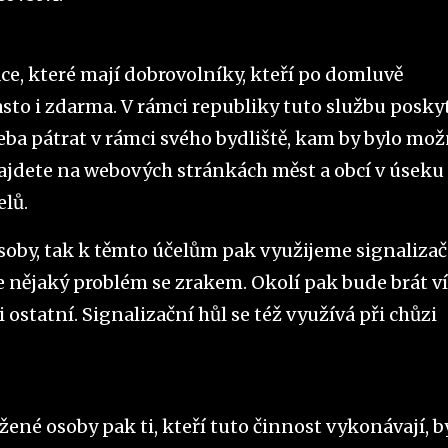
ce, které mají dobrovolníky, kteří po domluvě
asto i zdarma. V rámci republiky tuto službu poskyt
řeba pátrat v rámci svého bydliště, kam by bylo mo
najdete na webových stránkách měst a obcí v úseku
elů.
soby, tak k těmto účelům pak využijeme signalizač
e nějaký problém se zrakem. Okolí pak bude brát v
ostatní. Signalizační hůl se též využívá při chůzi
ené osoby pak ti, kteří tuto činnost vykonávají, b