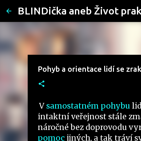
BLINDička aneb Život pra
Pohyb a orientace lidí se zr
V
samostatném pohybu
li
intaktní veřejnost stále zm
náročné bez doprovodu vyra
pomoc
jiných, a tak tráví 