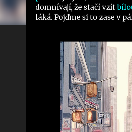
domnívají, že stačí vzít
bílo
láká. Pojďme si to zase v pá