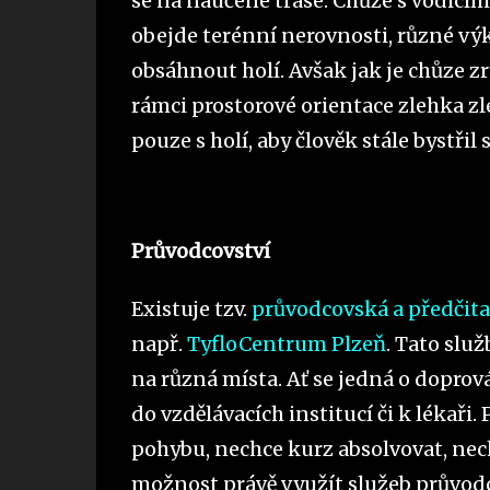
se na naučené trase. Chůze s vodicím
obejde terénní nerovnosti, různé výk
obsáhnout holí. Avšak jak je chůze z
rámci prostorové orientace zlehka zle
pouze s holí, aby člověk stále bystřil
Průvodcovství
Existuje tzv.
průvodcovská a předčita
např.
TyfloCentrum Plzeň
. Tato slu
na různá místa. Ať se jedná o doprov
do vzdělávacích institucí či k lékař
pohybu, nechce kurz absolvovat, nec
možnost právě využít služeb průvod