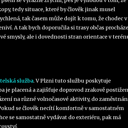
 psem se výrazně zrychlí, pes je výhodou v tom, že
opy, tedy situace, které by člověk jinak musel
rychlená, tak časem může dojít k tomu, že chodec v
niví. A tak bych doporučila si trasy občas procház
 své smysly, ale i dovednosti stran orientace v terén
telská služba
. V Plzni tuto službu poskytuje
žba je placená a zajišťuje doprovod zrakově postiž
ázení na různé volnočasové aktivity, do zaměstnání
i. Pokud se člověk necítí komfortně v samostatném
hce se samostatně vydávat do exteriéru, pak má
covství.