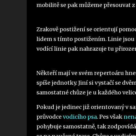
mobilitě se pak můžeme přesouvat z
Zrakově postižení se orientují pomocí
lidem s tímto postižením. Linie jsou
vodící linie pak nahrazuje tu přiroze
Někteří mají ve svém repertoáru hned
spíše jednotky. Jiní si vystačí se dvě
samostatné chůze je u každého velice
Pokud je jedinec již orientovaný v
průvodce
vodicího psa
. Pes však
nena
pohybuje samostatně, tak zodpovídá s