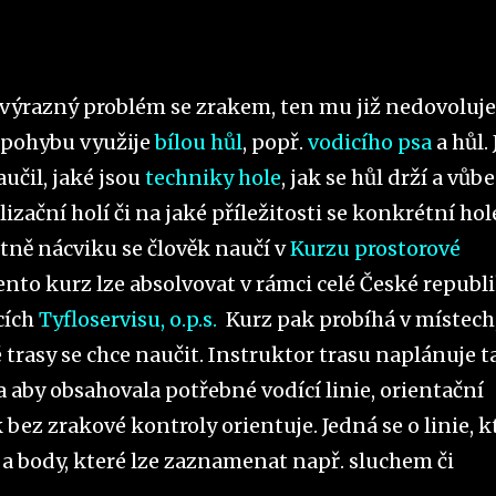
á výrazný problém se zrakem, ten mu již nedovoluje
 pohybu využije
bílou hůl
, popř.
vodicího psa
a hůl. 
aučil, jaké jsou
techniky hole
, jak se hůl drží a vůbe
lizační holí či na jaké příležitosti se konkrétní hol
tně nácviku se člověk naučí v
Kurzu prostorové
Tento kurz lze absolvovat v rámci celé České republi
cích
Tyfloservisu, o.p.s.
Kurz pak probíhá v místech
é trasy se chce naučit. Instruktor trasu naplánuje t
 aby obsahovala potřebné vodící linie, orientační
 bez zrakové kontroly orientuje. Jedná se o linie, k
y a body, které lze zaznamenat např. sluchem či