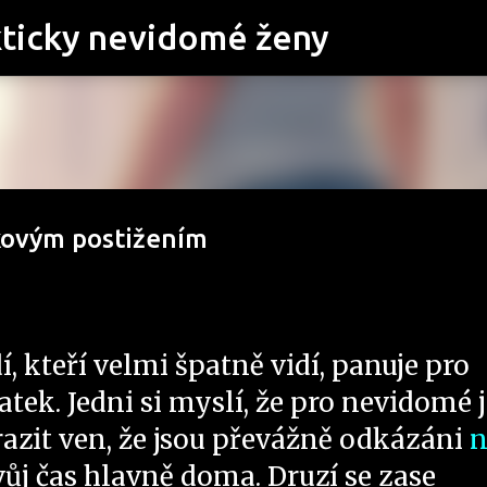
Přeskočit na hlavní obsah
kticky nevidomé ženy
akovým postižením
dí, kteří velmi špatně vidí, panuje pro
atek. Jedni si myslí, že pro nevidomé j
zit ven, že jsou převážně odkázáni
n
svůj čas hlavně doma. Druzí se zase