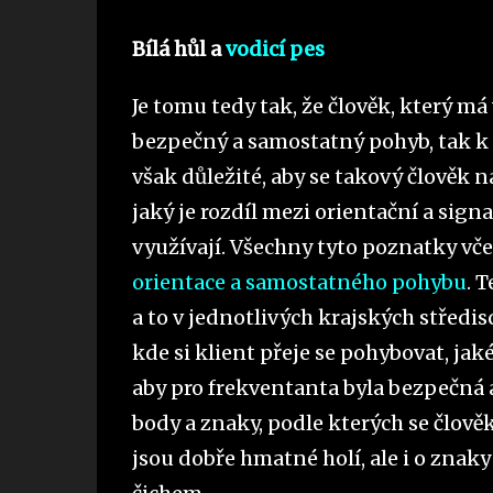
Bílá hůl a
vodicí pes
Je tomu tedy tak, že člověk, který m
bezpečný a samostatný pohyb, tak k
však důležité, aby se takový člověk n
jaký je rozdíl mezi orientační a signa
využívají. Všechny tyto poznatky vče
orientace a samostatného pohybu
. 
a to v jednotlivých krajských středis
kde si klient přeje se pohybovat, jak
aby pro frekventanta byla bezpečná a
body a znaky, podle kterých se člověk
jsou dobře hmatné holí, ale i o znak