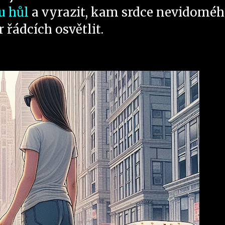
u hůl
a vyrazit, kam srdce nevidomé
r řádcích osvětlit.