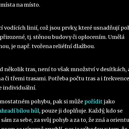
 místa na místo.
 vodících linií, což jsou prvky, které usnadňují p
 přirozené, tj. stěnou budovy či oplocením. Umělá
nou, je např. tvořena reliéfní dlažbou.
 několik tras, není to však množství v desítkách, 
ma či třemi trasami. Potřeba počtu tras a i frekvenc
 individuální.
 samostatném pohybu, pak si může
pořídit
jako
hradí bílou hůl
, pouze ji doplňuje. Každý, kdo se
ám za sebe, za svůj pohyb a za to, že zná a orientu