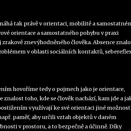
omáhá tak právě v orientaci, mobilitě a samostatné
rové orientace a samostatného pohybu v praxi
j zrakově znevýhodněného člověka. Absence znalo
roblémem v oblasti sociálních kontaktů, seberefle
ním hovoříme tedy o pojmech jako je orientace,
 znalost toho, kde se člověk nachází, kam jde a ja
ostižením využívají ke své orientaci jiné možnost
 např. paměť, aby určili vztah objektů v daném
bnosti v prostoru, a to bezpečně a účinně. Díky