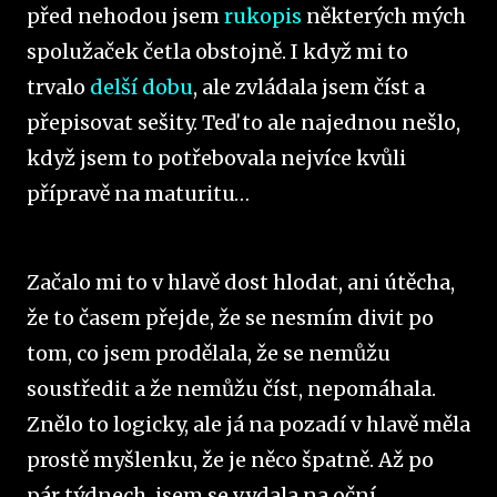
před nehodou jsem
rukopis
některých mých
spolužaček četla obstojně. I když mi to
trvalo
delší dobu
, ale zvládala jsem číst a
přepisovat sešity. Teď to ale najednou nešlo,
když jsem to potřebovala nejvíce kvůli
přípravě na maturitu…
Začalo mi to v hlavě dost hlodat, ani útěcha,
že to časem přejde, že se nesmím divit po
tom, co jsem prodělala, že se nemůžu
soustředit a že nemůžu číst, nepomáhala.
Znělo to logicky, ale já na pozadí v hlavě měla
prostě myšlenku, že je něco špatně. Až po
pár týdnech, jsem se vydala na oční