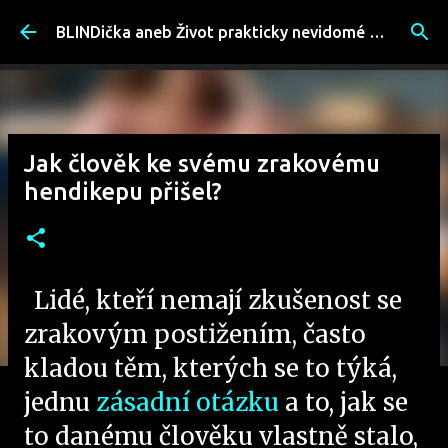
Přeskočit na hlavní obsah
BLINDička aneb Život prakticky nevidomé ženy
Jak člověk ke svému zrakovému
hendikepu přišel?
Lidé, kteří nemají zkušenost se
zrakovým postižením, často
kladou těm, kterých se to týká,
jednu
zásadní otázku
a to, jak se
to danému člověku vlastně stalo,