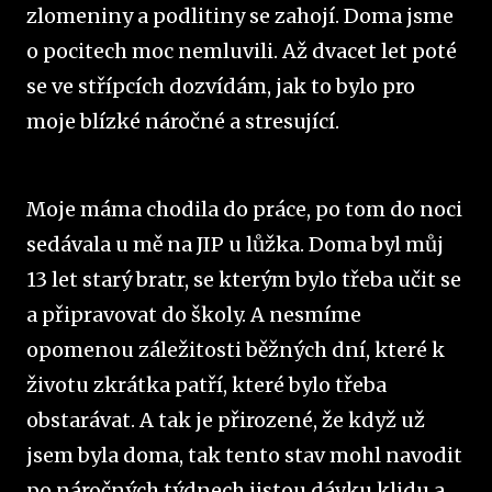
zlomeniny a podlitiny se zahojí. Doma jsme
o pocitech moc nemluvili. Až dvacet let poté
se ve střípcích dozvídám, jak to bylo pro
moje blízké náročné a stresující.
Moje máma chodila do práce, po tom do noci
sedávala u mě na JIP u lůžka. Doma byl můj
13 let starý bratr, se kterým bylo třeba učit se
a připravovat do školy. A nesmíme
opomenou záležitosti běžných dní, které k
životu zkrátka patří, které bylo třeba
obstarávat. A tak je přirozené, že když už
jsem byla doma, tak tento stav mohl navodit
po náročných týdnech jistou dávku klidu a