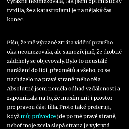
výrazně neomezovala, tak jsem optimisticky
tvrdila, že s katastrofami je na nějaký čas
konec.
Píšu, že mě výrazně ztráta vidění pravého
oka neomezovala, ale samozřejmě, že drobné
zádrhely se objevovaly. Bylo to neustálé
narážení do lidí, předmětů a všeho, co se
nacházelo na pravé straně mého těla.
Absolutně jsem neměla odhad vzdálenosti a
zapomínala na to, že musím mít i prostor
pro pravou část těla. Proto také preferuji,
když
můj průvodce
jde po mé pravé straně,
neboť moje zcela slepá strana je vykrytá.