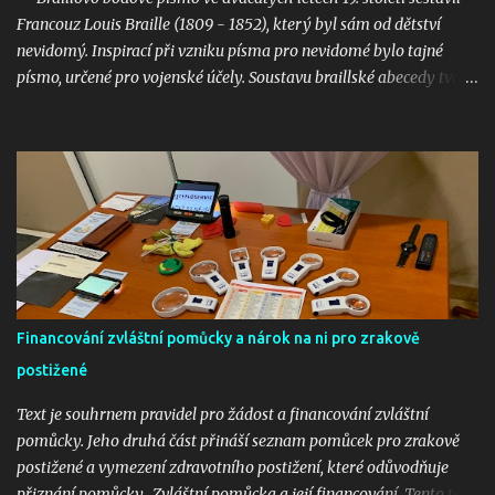
Protože: „Ustanovení § 37 odst. 1 zákona o lé...
Francouz Louis Braille (1809 - 1852), který byl sám od dětství
nevidomý. Inspirací při vzniku písma pro nevidomé bylo tajné
písmo, určené pro vojenské účely. Soustavu braillské abecedy tvoří
systém šesti bodů, tzv. šestibod. Každé písmeno je tvořeno jinou
kombinací několika z těchto bodů, které mají určený tvar a
definovanou velikost, vzájemnou vzdálenost a polohu tak, aby vše
odpovídalo fyziologii hmatového vnímání. Písmo je tištěno
reliéfně, a tak je čitelné hmatem. Bodovým písmem jsou tištěny
knihy a časopisy. Písmo je dnes rozšířeno po celém světě a jeho
využití je všestranné. Vedle písmen a číslic je možné zaznamenat
interpunkční znaménka, značky matematické, fyzikální, chemické
a astronomické, ale také celý systém notového zápisu nebo
Financování zvláštní pomůcky a nárok na ni pro zrakově
šachovou notaci. Bodové písmo je využíváno i při práci s
počítačem, kdy se na tzv. braillském řádku objevují informace z
postižené
monitoru. Braillovo bodové pís...
Text je souhrnem pravidel pro žádost a financování zvláštní
pomůcky. Jeho druhá část přináší seznam pomůcek pro zrakově
postižené a vymezení zdravotního postižení, které odůvodňuje
přiznání pomůcky. Zvláštní pomůcka a její financování Tento text