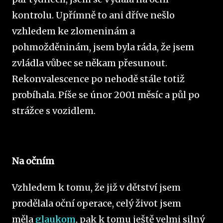
kontrolu. Upřímně to ani dříve nešlo
vzhledem ke zlomeninám a
pohmožděninám, jsem byla ráda, že jsem
zvládla vůbec se někam přesunout.
Rekonvalescence po nehodě stále totiž
probíhala. Píše se únor 2001 měsíc a půl po
strážce s vozidlem.
Na očním
Vzhledem k tomu, že již v dětství jsem
prodělala oční operace, celý život jsem
měla
glaukom
, pak k tomu ještě velmi silný