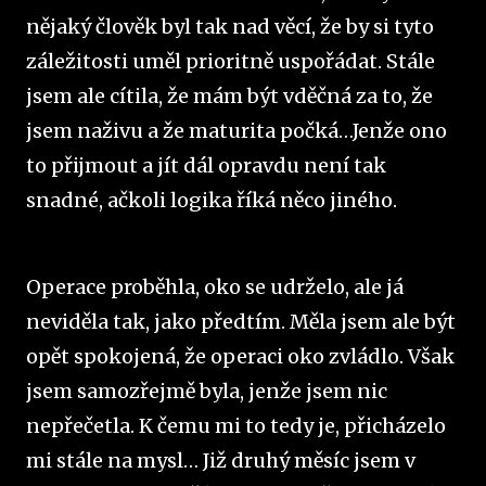
nějaký člověk byl tak nad věcí, že by si tyto
záležitosti uměl prioritně uspořádat. Stále
jsem ale cítila, že mám být vděčná za to, že
jsem naživu a že maturita počká…Jenže ono
to přijmout a jít dál opravdu není tak
snadné, ačkoli logika říká něco jiného.
Operace proběhla, oko se udrželo, ale já
neviděla tak, jako předtím. Měla jsem ale být
opět spokojená, že operaci oko zvládlo. Však
jsem samozřejmě byla, jenže jsem nic
nepřečetla. K čemu mi to tedy je, přicházelo
mi stále na mysl… Již druhý měsíc jsem v