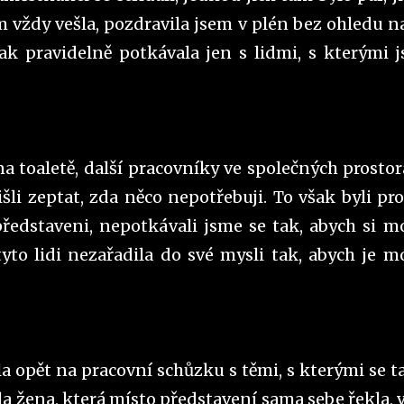
m vždy vešla, pozdravila jsem v plén bez ohledu na
však pravidelně potkávala jen s lidmi, s kterými 
a toaletě, další pracovníky ve společných prostor
šli zeptat, zda něco nepotřebuji. To však byli pr
ředstaveni, nepotkávali jsme se tak, abych si m
 tyto lidi nezařadila do své mysli tak, abych je m
la opět na pracovní schůzku s těmi, s kterými se t
a žena, která místo představení sama sebe řekla, 