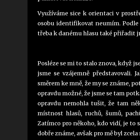
Využíváme sice k orientaci v prostř
osobu identifikovat neumím. Podle s
třeba k danému hlasu také přiřadit 
Posléze se mi to stalo znova, když j
jsme se vzájemně představovali. Ja
směrem ke mně, že my se známe, potk
opravdu možné, že jsme se tam potká
opravdu nemohla tušit, že tam ně
místnost hlasů, ruchů, šumů, pachů
Zatímco pro někoho, kdo vidí, je to s
dobře známe, avšak pro mě byl zce