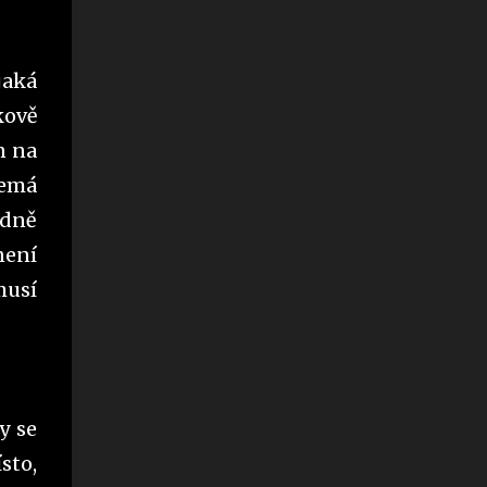
jaká
kově
n na
nemá
idně
není
musí
y se
sto,