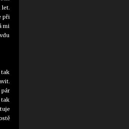
zaměřuje na žádost stran zrakově
let.
hendikepovaného člověka. Pokud má
člověk těžké zrakové postižení a je občanem
 při
ČR, pak má nárok na příspěvek na zvláštní
á mi
pomůcku. Těžké zrakové postižení musí být
avdu
charakteru nepříznivého zdravotního stavu.
Za dlouhodobě nepříznivý zdravotní stav se
pro tyto účely považuje nepříznivý zdravotní
stav, který podle poznatků lékařské vědy
trvá nebo má trvat déle než 1 rok. Podmínky
pro poskytnutí příspěvku na zvláštní
 tak
pomůcku: - Osoba je starší 3 let (motorové
vit.
vozidlo aj.), 15 let (vodicí pes), 1 roku
 pár
(všechny ostatní pomůcky). Pozn.: O
motorové vozidlo nemohou žádat lidé,
 tak
kteří...
tuje
ostě