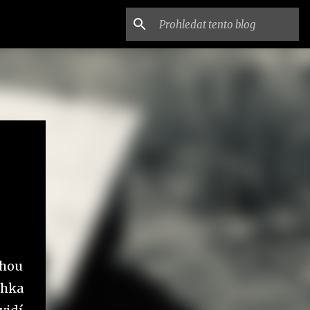
ohou
ehka