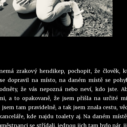
 nemá zrakový hendikep, pochopit, že člověk, k
 se dopravil na místo, na daném místě se pohy
odněty, že vás nepozná nebo neví, kdo jste. A
 mi, a to opakovaně, že jsem přišla na určité mí
 jsem tam pravidelně, a tak jsem znala cestu, věd
kanceláře, kde najdu toalety aj. Na daném místě
zaměstnanci se střídali, jednou jich tam bylo pár, j