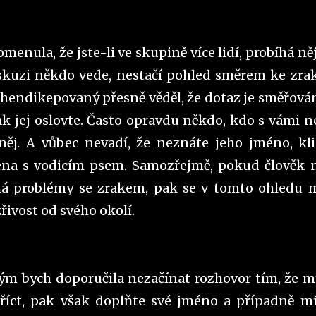
menula, že jste-li ve skupině více lidí, probíhá ně
skuzi někdo vede, nestačí pohled směrem ke zra
 hendikepovaný přesně věděl, že dotaz je směřová
ak jej oslovte. Často opravdu někdo, kdo s vámi 
něj. A vůbec nevadí, že neznáte jeho jméno, kl
 žena s vodicím psem. Samozřejmě, pokud člověk 
 má problémy se zrakem, pak se v tomto ohledu 
řivost od svého okolí.
ým bych doporučila nezačínat rozhovor tím, že m
říct, pak však doplňte své jméno a případně mí