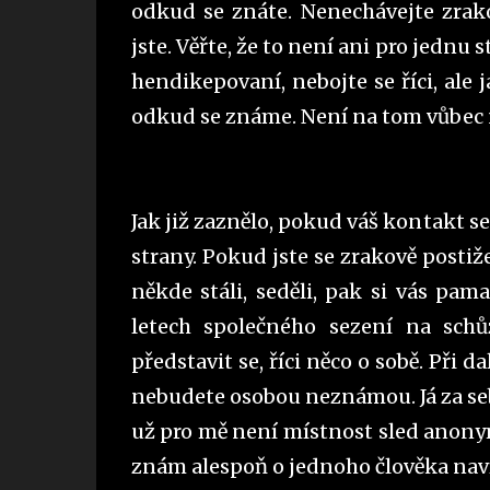
odkud se znáte. Nenechávejte zrako
jste. Věřte, že to není ani pro jednu
hendikepovaní, nebojte se říci, ale 
odkud se známe. Není na tom vůbec
Jak již zaznělo, pokud váš kontakt s
strany. Pokud jste se zrakově postiž
někde stáli, seděli, pak si vás pam
letech společného sezení na schů
představit se, říci něco o sobě. Při 
nebudete osobou neznámou. Já za sebe
už pro mě není místnost sled anonym
znám alespoň o jednoho člověka nav