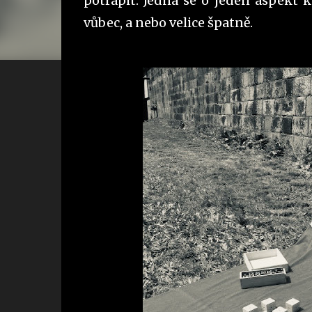
potrápit. Jedná se o jeden aspekt k
vůbec, a nebo velice špatně.