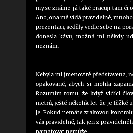
my se známe, já také pracuji tam či 
Ano, ona mě vídá pravidelně, mnohokr
prezentaci, seděly vedle sebe na por
donesla kávu, možná mi někdy udě
neznám.
Nebyla mi jmenovitě představena, nep
opakovaně, abych si mohla zapamato
Rozumím tomu, že když vidící člov
metrů, ještě několik let, že je těžké 
je. Pokud nemáte zrakovou kontrolu
vás pravidelně, tak jen z pravidelné
pamatovat nemůže.