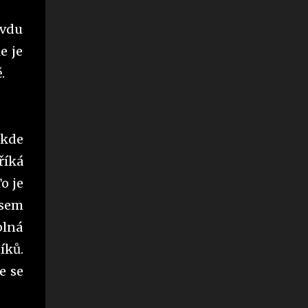
avdu
e je
ě.
 kde
říká
o je
jsem
plná
íků.
e se