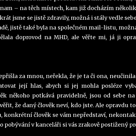
onam – na těch místech, kam již docházím několik 
át jsme se jistě zdravily, možná i stály vedle sebe
adě, jistě také byla na společném mail-listu, možn
lala doprovod na MHD, ale věřte mi, já ji opr
řišla za mnou, neřekla, že je ta či ona, neučinila
vat její hlas, abych si jej mohla posléze vyba
ěk někoho potkává pravidelně, jsou od sebe na
uvěřit, že daný člověk neví, kdo jste. Ale opravdu to
, konkrétní člověk se vám nepředstaví, nekontak
ho pobývání v kanceláři si vás zrakově postižený pr