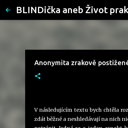
BLINDička aneb Život pra
Anonymita zrakově postižen
V následujícím textu bych chtěla roz
zdát běžné a neshledávají na nich n