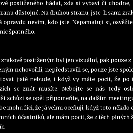
vě postiženého hádat, zda si vybaví či uhodne,
 stranu důstojné. Na druhou stranu, jste-li sami zra
já opravdu nevím, kdo jste. Nepamatuji si, osvěžte
 nic špatného.
e zrakově postiženým byl jen vizuální, pak pouze z 
eným nehovořili, nepředstavili se, pouze jste spol
atovat jistě nebude, i když vy máte pocit, že po 
zích se znát musíte. Nebojte se nás tedy oslo
další schůzi se opět připomeňte, na dalším meetingu
 mohu říci, že já velmi oceňuji, když toto někdo d
ních účastníků, ale mám pocit, že z těch plných ž
íc.