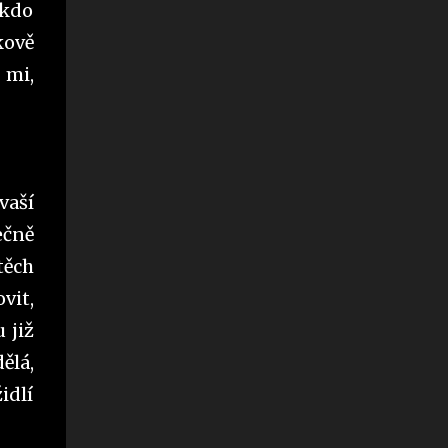
 kdo
kově
 mi,
vaší
ečně
těch
vit,
 již
ělá,
idlí