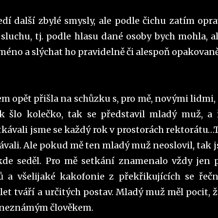
edí další zbylé smysly, ale podle čichu zatím opr
luchu, tj. podle hlasu dané osoby bych mohla, al
jméno a slýchat ho pravidelně či alespoň opakovan
sem opět přišla na schůzku s, pro mě, novými lidmi,
k šlo kolečko, tak se představil mladý muž, a 
ávali jsme se každý rok v prostorách rektorátu…T
vali. Ale pokud mě ten mladý muž neoslovil, tak 
kde seděl. Pro mě setkání znamenalo vždy jen 
 a všelijaké kakofonie z překřikujících se řečn
let tváří a určitých postav. Mladý muž měl pocit, ž
la neznámým člověkem.