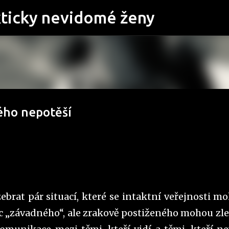
Přeskočit na hlavní obsah
kticky nevidomé ženy
ého nepotěší
ebrat pár situací, které se intaktní veřejnosti m
ic „závadného“, ale zrakově postiženého mohou zl