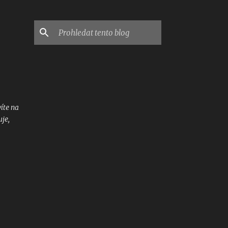
íte na
uje,