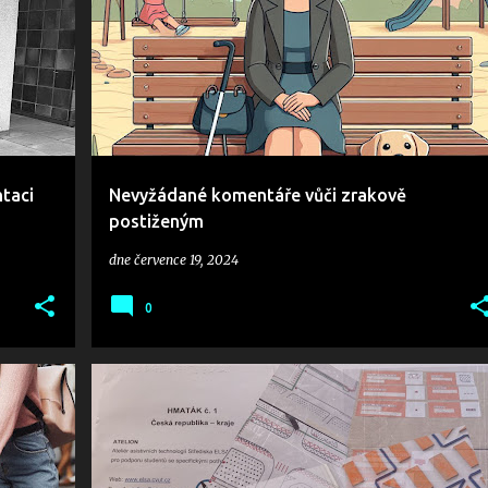
taci
Nevyžádané komentáře vůči zrakově
postiženým
dne
července 19, 2024
0