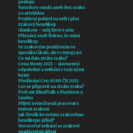
poslepu
9
července 2021
Navzdory osudu aneb Bez zraku
a s artritidou
11
června 2021
Pozitivní pohled na svět i přes
zrakový hendikep
15
května 2021
Glaukom – můj život s ním
Přiznání aneb Řeknu, že mám
11
dubna 2021
hendikep
Se zrakovým postižením ve
12
března 2021
speciální škole, ale i v integraci
11
února 2021
Co mi dala ztráta zraku?
Cena Mosty 2021 – slavnostní
12
ledna 2021
odpoledne a setkání s vzácnými
hosty
11
prosince 2020
Předávání Cen SONS ČR 2022
Lze se připravit na ztrátu zraku?
7
listopadu 2020
Podcast BlindTalk s Martinou a
Lindou
8
října 2020
Přijetí nemožnosti pracovat s
textem zrakem
5
září 2020
Jak člověk ke svému zrakovému
hendikepu přišel?
7
srpna 2020
Novoroční setkání se zrakově
3
července 2020
postiženými dětmi