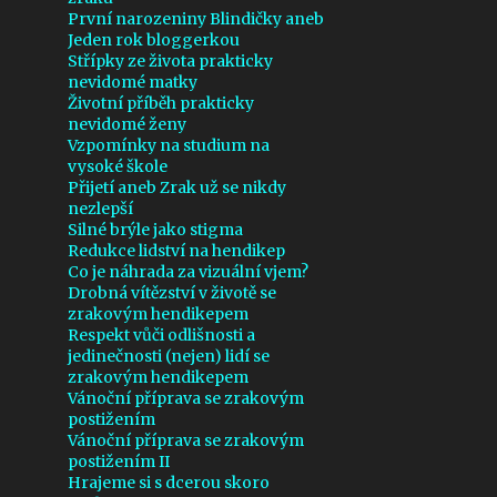
5
srpna 2022
První narozeniny Blindičky aneb
Jeden rok bloggerkou
6
července 2022
Střípky ze života prakticky
nevidomé matky
8
června 2022
Životní příběh prakticky
nevidomé ženy
8
května 2022
Vzpomínky na studium na
vysoké škole
7
dubna 2022
Přijetí aneb Zrak už se nikdy
nezlepší
8
března 2022
Silné brýle jako stigma
7
února 2022
Redukce lidství na hendikep
Co je náhrada za vizuální vjem?
8
ledna 2022
Drobná vítězství v životě se
zrakovým hendikepem
7
prosince 2021
Respekt vůči odlišnosti a
jedinečnosti (nejen) lidí se
7
listopadu 2021
zrakovým hendikepem
Vánoční příprava se zrakovým
9
října 2021
postižením
Vánoční příprava se zrakovým
7
září 2021
postižením II
14
srpna 2021
Hrajeme si s dcerou skoro