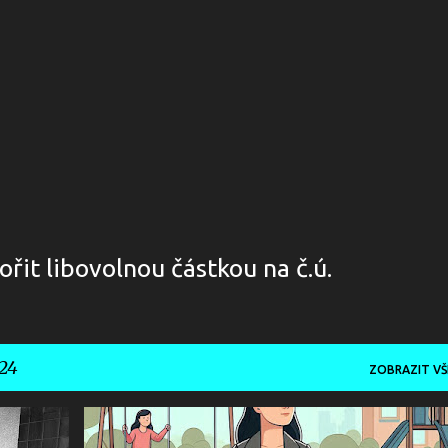
řit libovolnou částkou na č.ú.
024
ZOBRAZIT VŠ