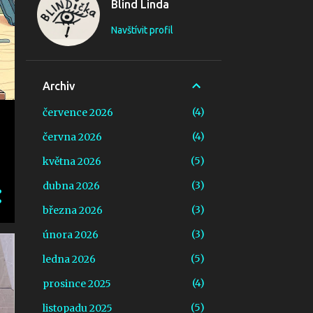
Blind Linda
Navštívit profil
Archiv
4
července 2026
4
června 2026
5
května 2026
3
dubna 2026
3
března 2026
3
února 2026
5
ledna 2026
4
prosince 2025
5
listopadu 2025