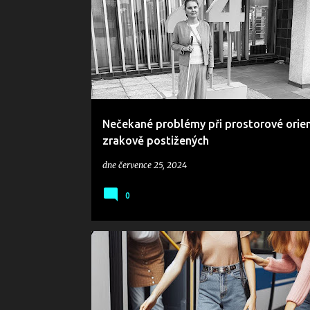
P
ř
í
s
p
Nečekané problémy při prostorové orien
zrakově postižených
ě
dne
července 25, 2024
v
0
k
y