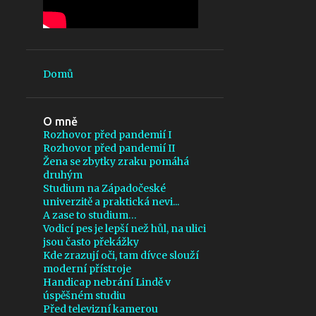
října 2024
3
září 2024
4
srpna 2024
4
července 2024
Domů
5
června 2024
O mně
3
května 2024
Rozhovor před pandemií I
4
dubna 2024
Rozhovor před pandemií II
Žena se zbytky zraku pomáhá
3
března 2024
druhým
Studium na Západočeské
3
února 2024
univerzitě a praktická nevi...
A zase to studium…
3
ledna 2024
Vodicí pes je lepší než hůl, na ulici
jsou často překážky
5
prosince 2023
Kde zrazují oči, tam dívce slouží
moderní přístroje
3
listopadu 2023
Handicap nebrání Lindě v
úspěšném studiu
5
října 2023
Před televizní kamerou