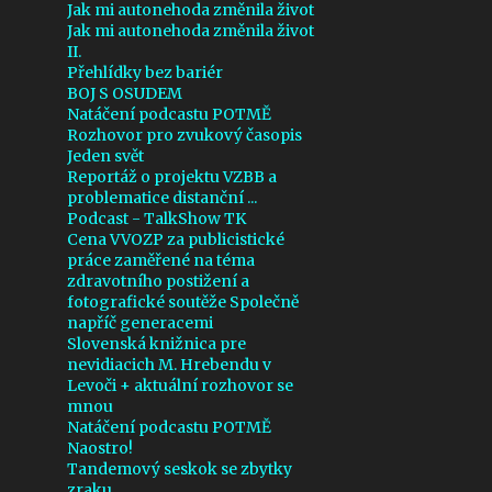
5
září 2023
Jak mi autonehoda změnila život
Jak mi autonehoda změnila život
4
srpna 2023
II.
Přehlídky bez bariér
6
července 2023
BOJ S OSUDEM
Natáčení podcastu POTMĚ
5
června 2023
Rozhovor pro zvukový časopis
Jeden svět
6
května 2023
Reportáž o projektu VZBB a
problematice distanční ...
6
dubna 2023
Podcast - TalkShow TK
3
března 2023
Cena VVOZP za publicistické
práce zaměřené na téma
5
února 2023
zdravotního postižení a
fotografické soutěže Společně
4
ledna 2023
napříč generacemi
Slovenská knižnica pre
5
prosince 2022
nevidiacich M. Hrebendu v
Levoči + aktuální rozhovor se
5
listopadu 2022
mnou
Natáčení podcastu POTMĚ
7
října 2022
Naostro!
5
září 2022
Tandemový seskok se zbytky
zraku