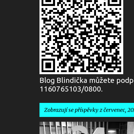
Blog Blindička můžete podpo
1160765103/0800.
Zobrazují se příspěvky z červenec, 2