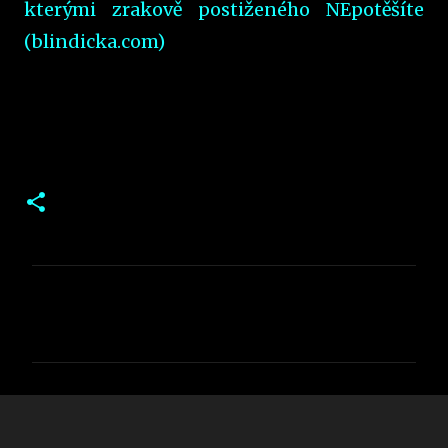
kterými zrakově postiženého NEpotěšíte
(blindicka.com)
K
o
m
e