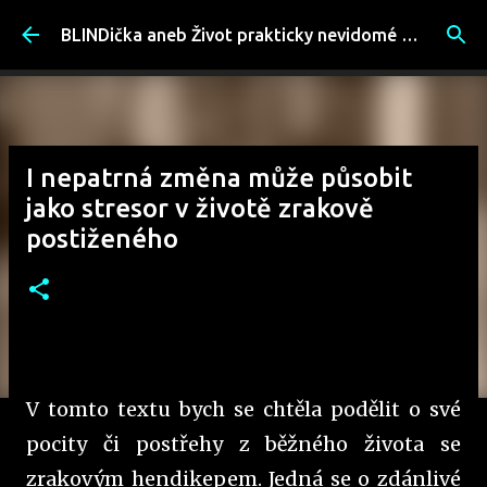
Přeskočit na hlavní obsah
BLINDička aneb Život prakticky nevidomé ženy
I nepatrná změna může působit
jako stresor v životě zrakově
postiženého
V tomto textu bych se chtěla podělit o své
pocity či postřehy z běžného života se
zrakovým hendikepem. Jedná se o zdánlivé