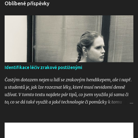
Oblíbené příspěvky
n
t
á
ř
e
Identifikace léčiv zrakově postiženými
Častým dotazem nejen u lidí se zrakovým hendikepem, ale i např.
u studentů je, jak lze rozeznat léky, které musí nevidomí denně
užívat. V tomto textu najdete pár tipů, co jsem využila já sama či
to, co se dá také využít a jaké technologie či pomůcky k tomu
využít. 1. PenFriend PenFriend je čtečka etiket - slouží k
identifikaci potravin, oděvů, ale i dokumentů či léků. Pomůcka je
spárovaná s magnetkami či samolepkami, ve kterých jsou čipy a k
nim si nahráváme informaci, co si chceme zaznamenat, např.