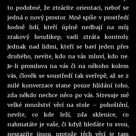
to podobné, že ztrácíte orientaci, neboť se
jedná o nový prostor. Mně spíše v prostředí
hodně lidí, kteří úplně nedbají na můj
zrakový hendikep, vadí ztráta kontroly.
Jednak nad lidmi, kteří se baví jeden přes
druhého, nevíte, kdo na vás mluví, kdo ne.
Je-li promluva na vás či na někoho kolem
vás, člověk se soustředí tak sveřepě, až se z
milé konverzace stane pouze hlídání toho,
zda někdo nechce něco po vás. Stresuje mě
velké množství věcí na stole – pohoštění,
nevíte, co kde leží, zda sklenice, co
nahmatáte je vaše, či když hledáte tu svou,
nesrazíte jinou, protože těch věcí je tam