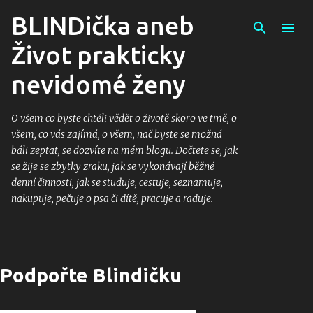
Přeskočit na hlavní obsah
BLINDička aneb
Život prakticky
nevidomé ženy
O všem co byste chtěli vědět o životě skoro ve tmě, o
všem, co vás zajímá, o všem, nač byste se možná
báli zeptat, se dozvíte na mém blogu. Dočtete se, jak
se žije se zbytky zraku, jak se vykonávají běžné
denní činnosti, jak se studuje, cestuje, seznamuje,
nakupuje, pečuje o psa či dítě, pracuje a raduje.
Podpořte Blindičku