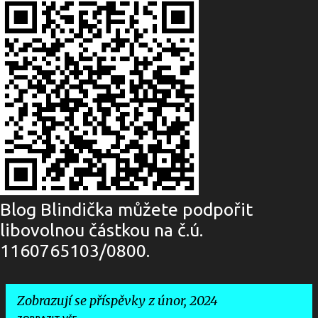
Blog Blindička můžete podpořit
libovolnou částkou na č.ú.
1160765103/0800.
Zobrazují se příspěvky z únor, 2024