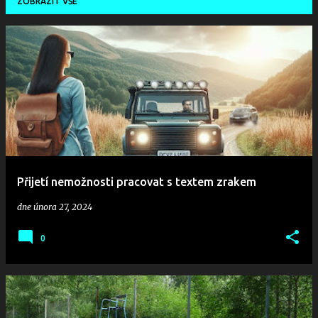
ZOBRAZIT VŠE
P
ř
í
s
p
Přijetí nemožnosti pracovat s textem zrakem
ě
dne
února 27, 2024
v
0
k
y