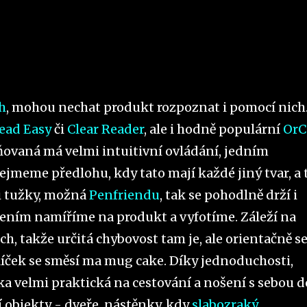
h
, mohou nechat produkt rozpoznat i pomocí nich.
ead Easy
či
Clear Reader
, ale i hodně populární
Or
ňovaná má velmi intuitivní ovládání, jedním
ejmeme předlohu, kdy tato mají každé jiný tvar, a 
ti tužky, možná
Penfriendu
, tak se pohodlně drží i
ním namíříme na produkt a vyfotíme. Záleží na
h, takže určitá chybovost tam je, ale orientačně s
líček se směsí ma mug cake. Díky jednoduchosti,
čka velmi praktická na cestování a nošení s sebou d
ší objekty - dveře, nástěnky, kdy
slabozraký