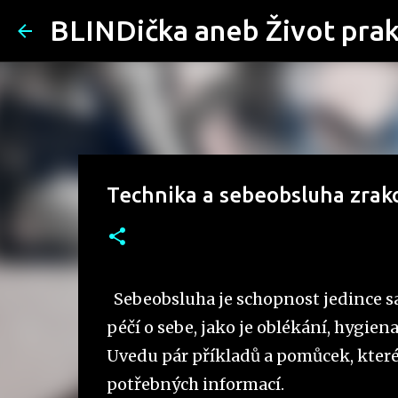
BLINDička aneb Život pra
Technika a sebeobsluha zrak
Sebeobsluha je schopnost jedince s
péčí o sebe, jako je oblékání, hygie
Uvedu pár příkladů a pomůcek, které 
potřebných informací.