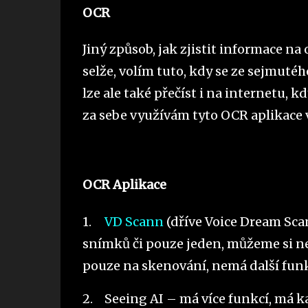
OCR
Jiný způsob, jak zjistit informace n
selže, volím tuto, kdy se ze sejmuté
lze ale také přečíst i na internetu, 
za sebe využívám tyto OCR aplikace 
OCR Aplikace
1.
VD Scann
(dříve Voice Dream Sca
snímků či pouze jeden, můžeme si nec
pouze na skenování, nemá další fun
2.
Seeing AI – má více funkcí, má k