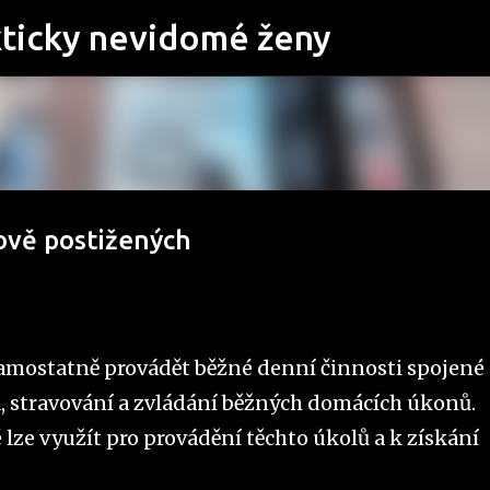
Přeskočit na hlavní obsah
kticky nevidomé ženy
ově postižených
amostatně provádět běžné denní činnosti spojené 
na, stravování a zvládání běžných domácích úkonů.
lze využít pro provádění těchto úkolů a k získání