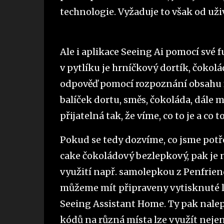
technologie. Vyžaduje to však od uživ
Ale i aplikace Seeing Ai pomocí své 
v pytlíku je hrníčkový dortík, čokol
odpověď pomocí rozpoznání obsahu fot
balíček dortu, směs, čokoláda, dále m
přijatelná tak, že víme, co to je a co t
Pokud se tedy dozvíme, co jsme potř
cake čokoládový bezlepkový, pak je n
využití např. samolepkou z Penfrien
můžeme mít připraveny vytisknuté lis
Seeing Assistant Home. Ty pak nale
kódů na různá místa lze využít nejen