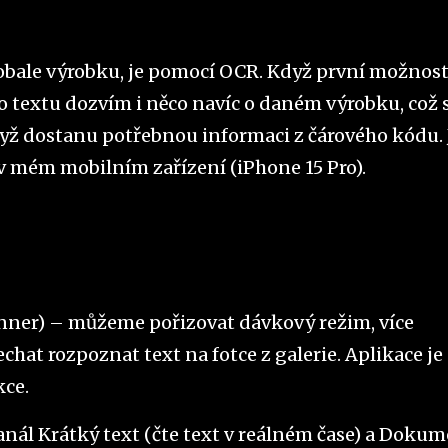
a obale výrobku, je pomocí OCR. Když první možnos
ho textu dozvím i něco navíc o daném výrobku, což s
když dostanu potřebnou informaci z čárového kódu. 
v mém mobilním zařízení (iPhone 15 Pro).
nner) – můžeme pořizovat dávkový režim, více
hat rozpoznat text na fotce z galerie. Aplikace je
kce.
anál Krátký text (čte text v reálném čase) a Doku