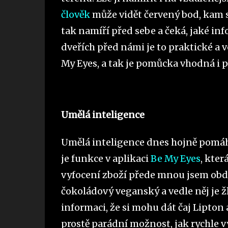
člověk
může vidět červený bod, kam s
tak namíří před sebe a čeká, jaké in
dveřích před námi je to praktické a
My Eyes, a tak je pomůcka vhodná i p
Umělá inteligence
Umělá inteligence dnes hojně pomá
je funkce v aplikaci
Be My Eyes
, kter
vyfocení zboží přede mnou jsem obdr
čokoládový veganský a vedle něj je žl
informaci, že si mohu dát čaj Lipton 
prostě parádní možnost, jak rychle v