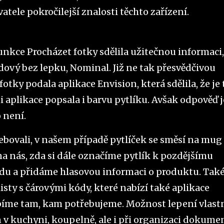
atele pokročilejší znalosti těchto zařízení.
funkce Procházet fotky sdělila užitečnou informaci,
ádový bez lepku, Nominal. Již ne tak přesvědčivou
ky podala aplikace Envision, která sdělila, že je 
i aplikace popsala i barvu pytlíku. Avšak odpověď j
o není.
ebovali, v našem případě pytlíček se směsí na mug
a nás, zda si dále označíme pytlík k pozdějšímu
du a přidáme hlasovou informaci o produktu. Tak
ty s čárovými kódy, které nabízí také aplikace
píme tam, kam potřebujeme. Možnost lepení vlast
 v kuchyni, koupelně, ale i při organizaci dokume