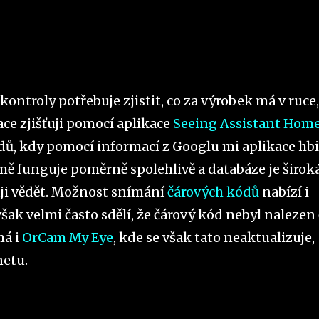
kontroly potřebuje zjistit, co za výrobek má v ruce,
ace zjišťuji pomocí aplikace
Seeing Assistant Hom
ů, kdy pomocí informací z Googlu mi aplikace hbi
 mě funguje poměrně spolehlivě a databáze je široká
ji vědět. Možnost snímání
čárových kódů
nabízí i
šak velmi často sdělí, že čárový kód nebyl nalezen 
má i
OrCam My Eye
, kde se však tato neaktualizuje,
netu.