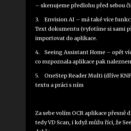
– skenujeme předlohu před sebou či v
3.
Envision AI – má také více funkcí,
Text dokumentu (vyfotíme si sami p
importovat do aplikace.
4.
Seeing Assistant Home – opět víc
co rozpoznala aplikace pak nalezne
5.
OneStep Reader Multi (dříve KNF
textu a práci s ním
Za sebe volím OCR aplikace přesně dl
tedy VD Scan, i když můžu říci, že Se