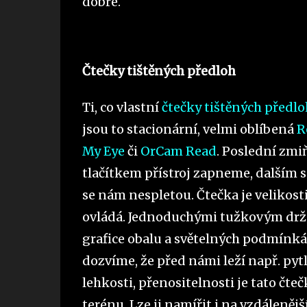
dobře.
Čtečky tištěných předloh
Ti, co vlastní
čtečky tištěných předlo
jsou to stacionární, velmi oblíbená
R
My Eye
či
OrCam Read
. Poslední zmi
tlačítkem přístroj zapneme, dalším s
se nám nespletou. Čtečka je velikos
ovládá. Jednoduchými tužkovým drže
grafice obalu a světelných podmínkác
dozvíme, že před námi leží např. pyt
lehkosti, přenositelnosti je tato čte
terénu. Lze ji namířit i na vzdáleněj