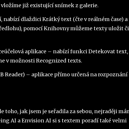
ložíme již existující snímek z galerie.
 nabízí dlaždici Krátký text (čte v reálném čase) a
ředlohu), pomocí Knihovny můžeme texty uložit či
eúčelová aplikace – nabízí funkci Detekovat text, 
me v možnosti Recognized texts.
B Reader) – aplikace přímo určená na rozpoznání
e toho, jak jsem je seřadila za sebou, nejraději má
eing AI a Envision AI si s textem poradí také velmi