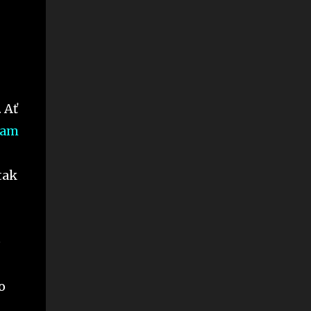
 Ať
Cam
tak
e
o