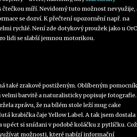
 čtečkou míří. Nevidomý tuto možnost nevyužije, 
formace se dozví. K přečtení upozornění např. na
 velmi rychlé. Není zde dotykový proužek jako u O
ro lidi se slabší jemnou motorikou.
há také zrakově postiženým. Oblíbeným pomocní
á velmi barvitě a naturalisticky popisuje fotografie.
žela zprávu, že na bílém stole leží mug cake
utá krabička čaje Yellow Label. A tak jsem dostala
a upéct si snídani v podobě koláčku z pytlíčku. Což
yužívat možnosti, které nabízí informační