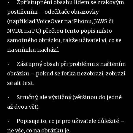
•
Zpřístupnění obsahu lidem se zrakovým
postižením – odečítače obrazovky
(například VoiceOver na iPhonu, JAWS či
NVDA na PC) přečtou tento popis místo
samotného obrázku, takže uživatel ví, co se
na snímku nachází.
•
Zástupný obsah při problému s načtením
obrázku – pokud se fotka nezobrazí, zobrazí
se alt text.
•
Stručný, ale výstižný (většinou do jedné
až dvou vět).
•
Popisuje to, co je pro uživatele důležité –
ne vše, co na obrázku je.