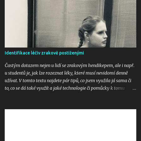
t
á
ř
e
Identifikace léčiv zrakově postiženými
Častým dotazem nejen u lidí se zrakovým hendikepem, ale i např.
u studentů je, jak lze rozeznat léky, které musí nevidomí denně
užívat. V tomto textu najdete pár tipů, co jsem využila já sama či
to, co se dá také využít a jaké technologie či pomůcky k tomu
využít. 1. PenFriend PenFriend je čtečka etiket - slouží k
identifikaci potravin, oděvů, ale i dokumentů či léků. Pomůcka je
spárovaná s magnetkami či samolepkami, ve kterých jsou čipy a k
nim si nahráváme informaci, co si chceme zaznamenat, např.
hladká mouka, vyúčtování 2020 či Paralen. V případě léků je třeba
však hlídat to, že když krabičku dobereme, tak musíme mít jistotu,