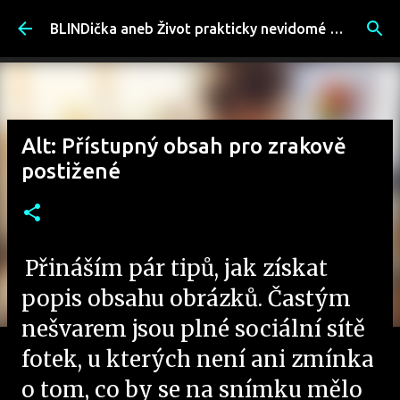
Přeskočit na hlavní obsah
BLINDička aneb Život prakticky nevidomé ženy
Alt: Přístupný obsah pro zrakově
postižené
Přináším pár tipů, jak získat
popis obsahu obrázků. Častým
nešvarem jsou plné sociální sítě
fotek, u kterých není ani zmínka
o tom, co by se na snímku mělo