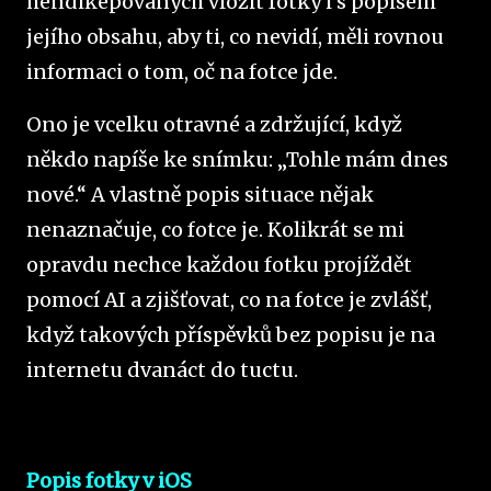
hendikepovaných vložit fotky i s popisem
jejího obsahu, aby ti, co nevidí, měli rovnou
informaci o tom, oč na fotce jde.
Ono je vcelku otravné a zdržující, když
někdo napíše ke snímku: „Tohle mám dnes
nové.“ A vlastně popis situace nějak
nenaznačuje, co fotce je. Kolikrát se mi
opravdu nechce každou fotku projíždět
pomocí AI a zjišťovat, co na fotce je zvlášť,
když takových příspěvků bez popisu je na
internetu dvanáct do tuctu.
Popis fotky v iOS