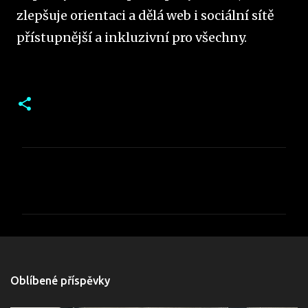
zlepšuje orientaci a dělá web i sociální sítě
přístupnější a inkluzivní pro všechny.
K
o
m
e
Oblíbené příspěvky
n