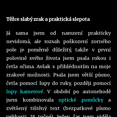
Těžce slabý zrak a praktická slepota
Já sama jsem od narození prakticky
nevidomá, ale rozsah poškození zorného
pole je poměrně důležitý, takže v první
polovině svého života jsem psala rukou i
četla očima. Avšak s přihlédnutím na moje
zrakové možnosti. Psala jsem větší písmo,
četla pomocí lupy do ruky, později pomocí
lupy kamerové
. V období po autonehodě
jsem kombinovala
optické pomůcky
a
zvětšený tištěný text (bezpatkové písmo
velikosti 28 tučné). Jeden čas jsem viděla