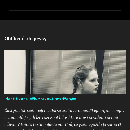
o
m
e
Oblíbené příspěvky
n
t
á
ř
e
Identifikace léčiv zrakově postiženými
Častým dotazem nejen u lidí se zrakovým hendikepem, ale i např.
u studentů je, jak lze rozeznat léky, které musí nevidomí denně
užívat. V tomto textu najdete pár tipů, co jsem využila já sama či