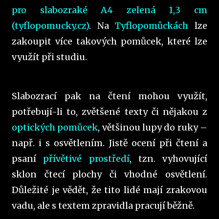
pro slabozraké A4 zelená 1,3 cm
(tyflopomucky.cz)
. Na
Tyflopomůckách
lze
zakoupit více takových pomůcek, které lze
využít při studiu.
Slabozrací pak na čtení mohou využít,
potřebují-li to, zvětšené texty či nějakou z
optických pomůcek
, většinou lupy do ruky –
např. i s osvětlením. Jistě ocení při čtení a
psaní
přívětivé prostředí
, tzn. vyhovující
sklon čtecí plochy či vhodné osvětlení.
Důležité je vědět, že tito lidé mají zrakovou
vadu, ale s textem zpravidla pracují běžně.