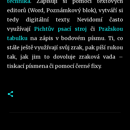
technika
. Zapisují si pomocí textových
editorů (Word, Poznámkový blok), vytváří si
tedy digitální texty. Nevidomí často
využívají
Pichtův psací stroj
či
Pražskou
tabulku
na zápis v bodovém písmu. Ti, co
stále ještě využívají svůj zrak, pak píší rukou
tak, jak jim to dovoluje zraková vada –
tiskací písmena či pomocí černé fixy.
K