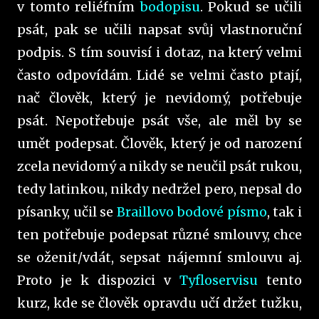
v tomto reliéfním
bodopisu
. Pokud se učili
psát, pak se učili napsat svůj vlastnoruční
podpis. S tím souvisí i dotaz, na který velmi
často odpovídám. Lidé se velmi často ptají,
nač člověk, který je nevidomý, potřebuje
psát. Nepotřebuje psát vše, ale měl by se
umět podepsat. Člověk, který je od narození
zcela nevidomý a nikdy se neučil psát rukou,
tedy latinkou, nikdy nedržel pero, nepsal do
písanky, učil se
Braillovo bodové písmo
, tak i
ten potřebuje podepsat různé smlouvy, chce
se oženit/vdát, sepsat nájemní smlouvu aj.
Proto je k dispozici v
Tyfloservisu
tento
kurz, kde se člověk opravdu učí držet tužku,