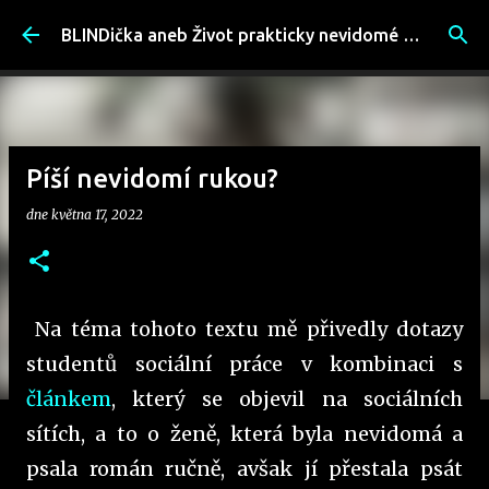
Přeskočit na hlavní obsah
BLINDička aneb Život prakticky nevidomé ženy
Píší nevidomí rukou?
dne
května 17, 2022
Na téma tohoto textu mě přivedly dotazy
studentů sociální práce v kombinaci s
článkem
, který se objevil na sociálních
sítích, a to o ženě, která byla nevidomá a
psala román ručně, avšak jí přestala psát