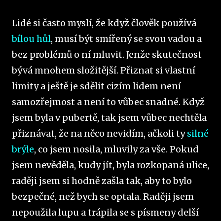
Lidé si často myslí, že když člověk používá
bílou hůl
, musí být smířený se svou vadou a
bez problémů o ní mluvit. Jenže skutečnost
bývá mnohem složitější. Přiznat si vlastní
limity a ještě je sdělit cizím lidem není
samozřejmost a není to vůbec snadné. Když
jsem byla v pubertě, tak jsem vůbec nechtěla
přiznávat, že na něco nevidím, ačkoli ty
silné
brýle
, co jsem nosila, mluvily za vše. Pokud
jsem nevěděla, kudy jít, byla rozkopaná ulice,
raději jsem si hodně zašla tak, aby to bylo
bezpečné, než bych se optala. Raději jsem
nepoužila lupu a trápila se s písmeny delší