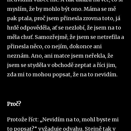
myslím, že by mohlo být ono. Máma se mě
pak ptala, proč jsem přinesla zrovna toto, já
hrdě odpověděla, ať se nezlobí, že jsem na to
měla chuť. Samozřejmě, že jsem se netrefila a
přinesla něco, co nejím, dokonce ani
neznám. Ano, ani matce jsem neřekla, že
jsem se styděla v obchodě zeptat a říci jim,
zda mi to mohou popsat, že na to nevidím.
Proč?
Protože říct: „Nevidím na to, mohl byste mi
to popsat?“ vyžaduje odvahu. Stejně tak v