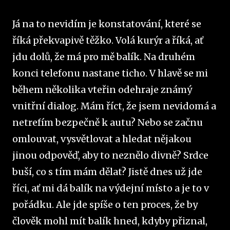
Já na to nevidím je konstatování, které se
říká překvapivě těžko. Volá kurýr a říká, ať
jdu dolů, že má pro mě balík. Na druhém
konci telefonu nastane ticho. V hlavě se mi
během několika vteřin odehraje známý
vnitřní dialog. Mám říct, že jsem nevidomá a
netrefím bezpečně k autu? Nebo se začnu
omlouvat, vysvětlovat a hledat nějakou
jinou odpověď, aby to neznělo divně? Srdce
buší, co s tím mám dělat? Jistě dnes už jde
říci, ať mi dá balík na výdejní místo a je to v
pořádku. Ale jde spíše o ten proces, že by
člověk mohl mít balík hned, kdyby přiznal,