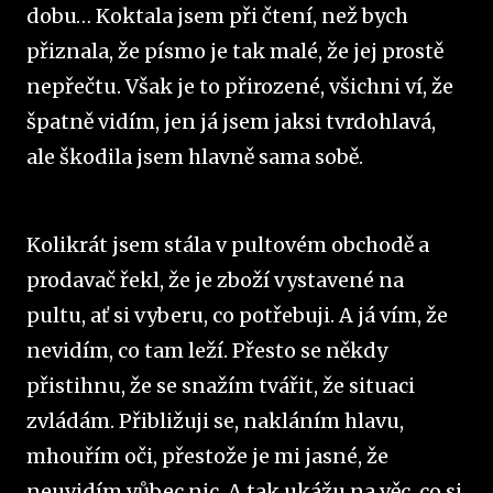
dobu… Koktala jsem při čtení, než bych
přiznala, že písmo je tak malé, že jej prostě
nepřečtu. Však je to přirozené, všichni ví, že
špatně vidím, jen já jsem jaksi tvrdohlavá,
ale škodila jsem hlavně sama sobě.
Kolikrát jsem stála v pultovém obchodě a
prodavač řekl, že je zboží vystavené na
pultu, ať si vyberu, co potřebuji. A já vím, že
nevidím, co tam leží. Přesto se někdy
přistihnu, že se snažím tvářit, že situaci
zvládám. Přibližuji se, nakláním hlavu,
mhouřím oči, přestože je mi jasné, že
neuvidím vůbec nic. A tak ukážu na věc, co si