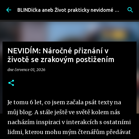
Přeskočit na hlavní obsah
BLINDička aneb Život prakticky nevidomé ženy
NEVIDÍM: Náročné přiznání v
životě se zrakovým postižením
dne
července 01, 2026
Je tomu 6 let, co jsem začala psát texty na
můj blog. A stále ještě ve světě kolem nás
nacházím inspiraci v interakcích s ostatními
lidmi, kterou mohu mým čtenářům předávat