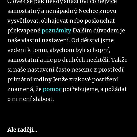
Člověk se pak někdy snaží být co nejvíce
samostatný a nenápadný. Nechce znovu
vysvětlovat, obhajovat nebo poslouchat
překvapené
poznámky
. Dalším důvodem je
naše vlastní nastavení. Od dětství jsme
vedeni k tomu, abychom byli schopní,
samostatní a nic po druhých nechtěli. Takže
si naše nastavení často neseme z prostředí
primární rodiny. Jenže zrakové postižení
znamená, že
pomoc
potřebujeme, a požádat
o ni není slabost.
Ale raději…