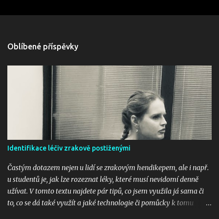
m
e
Oblíbené příspěvky
n
t
á
ř
e
Identifikace léčiv zrakově postiženými
Častým dotazem nejen u lidí se zrakovým hendikepem, ale i např.
u studentů je, jak lze rozeznat léky, které musí nevidomí denně
užívat. V tomto textu najdete pár tipů, co jsem využila já sama či
to, co se dá také využít a jaké technologie či pomůcky k tomu
využít. 1. PenFriend PenFriend je čtečka etiket - slouží k