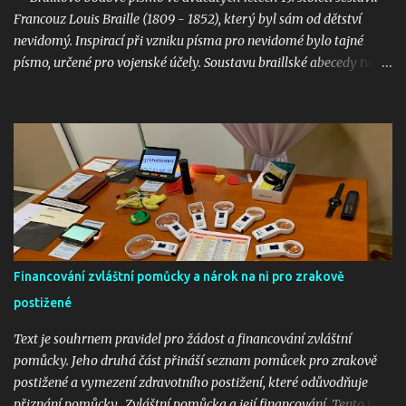
Protože: „Ustanovení § 37 odst. 1 zákona o lé...
Francouz Louis Braille (1809 - 1852), který byl sám od dětství
nevidomý. Inspirací při vzniku písma pro nevidomé bylo tajné
písmo, určené pro vojenské účely. Soustavu braillské abecedy tvoří
systém šesti bodů, tzv. šestibod. Každé písmeno je tvořeno jinou
kombinací několika z těchto bodů, které mají určený tvar a
definovanou velikost, vzájemnou vzdálenost a polohu tak, aby vše
odpovídalo fyziologii hmatového vnímání. Písmo je tištěno
reliéfně, a tak je čitelné hmatem. Bodovým písmem jsou tištěny
knihy a časopisy. Písmo je dnes rozšířeno po celém světě a jeho
využití je všestranné. Vedle písmen a číslic je možné zaznamenat
interpunkční znaménka, značky matematické, fyzikální, chemické
a astronomické, ale také celý systém notového zápisu nebo
Financování zvláštní pomůcky a nárok na ni pro zrakově
šachovou notaci. Bodové písmo je využíváno i při práci s
počítačem, kdy se na tzv. braillském řádku objevují informace z
postižené
monitoru. Braillovo bodové pís...
Text je souhrnem pravidel pro žádost a financování zvláštní
pomůcky. Jeho druhá část přináší seznam pomůcek pro zrakově
postižené a vymezení zdravotního postižení, které odůvodňuje
přiznání pomůcky. Zvláštní pomůcka a její financování Tento text