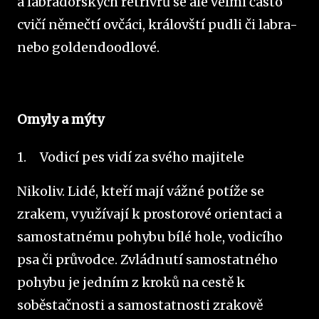
a labradorských retrívrů se ale velmi často
cvičí němečtí ovčáci, královští pudli či labra-
nebo goldendoodlové.
Omyly a mýty
1.
Vodicí pes vidí za svého majitele
Nikoliv. Lidé, kteří mají vážné potíže se
zrakem, využívají k prostorové orientaci a
samostatnému pohybu bílé hole, vodicího
psa či průvodce. Zvládnutí samostatného
pohybu je jedním z kroků na cestě k
soběstačnosti a samostatnosti zrakově