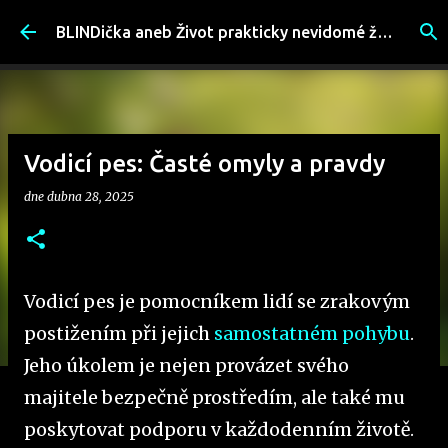
Přeskočit na hlavní obsah
BLINDička aneb Život prakticky nevidomé ženy
Vodicí pes: Časté omyly a pravdy
dne
dubna 28, 2025
Vodicí pes je pomocníkem lidí se zrakovým
postižením při jejich
samostatném pohybu
.
Jeho úkolem je nejen provázet svého
majitele bezpečně prostředím, ale také mu
poskytovat podporu v každodenním životě.