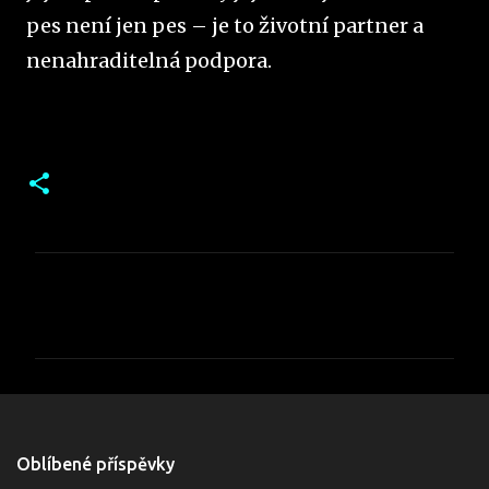
pes není jen pes – je to životní partner a
nenahraditelná podpora.
K
o
m
e
Oblíbené příspěvky