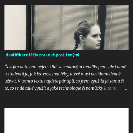
n
t
á
ř
e
Identifikace léčiv zrakově postiženými
Častým dotazem nejen u lidí se zrakovým hendikepem, ale i např.
u studentů je, jak lze rozeznat léky, které musí nevidomí denně
užívat. V tomto textu najdete pár tipů, co jsem využila já sama či
to, co se dá také využít a jaké technologie či pomůcky k tomu
využít. 1. PenFriend PenFriend je čtečka etiket - slouží k
identifikaci potravin, oděvů, ale i dokumentů či léků. Pomůcka je
spárovaná s magnetkami či samolepkami, ve kterých jsou čipy a k
nim si nahráváme informaci, co si chceme zaznamenat, např.
hladká mouka, vyúčtování 2020 či Paralen. V případě léků je třeba
však hlídat to, že když krabičku dobereme, tak musíme mít jistotu,