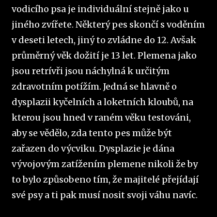
vodicího psa je individuální stejně jako u
jiného zvířete. Některý pes skončí s voděním
v deseti letech, jiný to zvládne do 12. Avšak
průměrný věk dožití je 13 let. Plemena jako
jsou retrívři jsou náchylná k určitým
zdravotním potížím. Jedná se hlavně o
dysplazii kyčelních a loketních kloubů, na
kterou jsou hned v raném věku testováni,
aby se vědělo, zda tento pes může být
zařazen do výcviku. Dysplazie je dána
vývojovým zatížením plemene nikoli že by
to bylo způsobeno tím, že majitelé přejídají
své psy a ti pak musí nosit svoji váhu navíc.