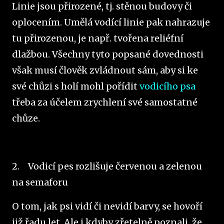
Linie jsou přirozené, tj. stěnou budovy či
oplocením. Umělá vodící linie pak nahrazuje
tu přirozenou, je např. tvořena reliéfní
dlažbou. Všechny tyto popsané dovednosti
však musí člověk zvládnout sám, aby si ke
své chůzi s holí mohl pořídit
vodicího psa
třeba za účelem zrychlení své samostatné
chůze.
2.
Vodicí pes rozlišuje červenou a zelenou
na semaforu
O tom, jak psi vidí či nevidí barvy, se hovoří
již řadu let. Ale i kdyby zřetelně poznali, že