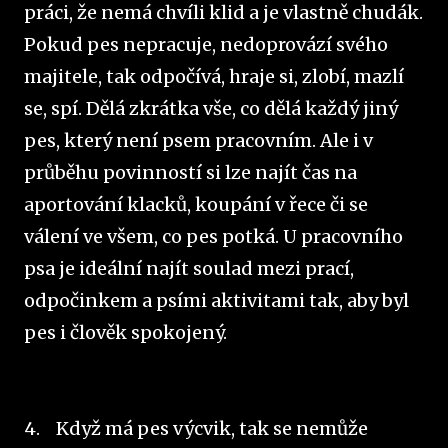
práci, že nemá chvíli klid a je vlastně chudák.
Pokud pes nepracuje, nedoprovází svého
majitele, tak odpočívá, hraje si, zlobí, mazlí
se, spí. Dělá zkrátka vše, co dělá každý jiný
pes, který není psem pracovním. Ale i v
průběhu povinností si lze najít čas na
aportování klacků, koupání v řece či se
válení ve všem, co pes potká. U pracovního
psa je ideální najít soulad mezi prací,
odpočinkem a psími aktivitami tak, aby byl
pes i člověk spokojený.
4.
Když má pes výcvik, tak se nemůže