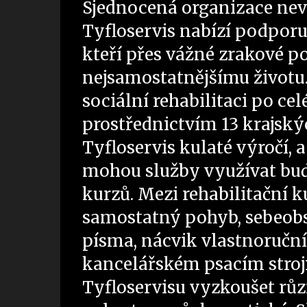
Sjednocená organizace ne
Tyfloservis nabízí podporu
kteří přes vážné zrakové po
nejsamostatnějšímu životu.
sociální rehabilitaci po ce
prostřednictvím 13 krajskýc
Tyfloservis kulaté výročí, a
mohou služby využívat bu
kurzů. Mezi rehabilitační k
samostatný pohyb, sebeobsl
písma, nácvik vlastnoruční
kancelářském psacím stroji č
Tyfloservisu vyzkoušet r