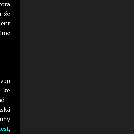
tora
, že
ient
táme
svoji
e ke
ně –
ňská
luhy
test
,