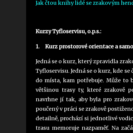
Jak čtou knihy lidé se zrakovým he
Kurzy Tyfloservisu, o.p.s.:
1.
Kurz prostorové orientace a sa
Jedná se o kurz, který zpravidla zra
Tyfloservisu. Jedná se o kurz, kde se 
do místa, kam potřebuje. Může to bý
většinou trasy ty, které zrakově p
navrhne jí tak, aby byla pro zrako
poučený v práci se zrakově postiženo
detailně, prochází si jednotlivé vodic
trasu memoruje nazpaměť. Na začá