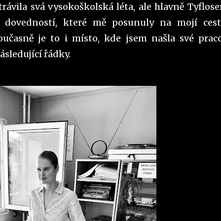
trávila svá vysokoškolská léta, ale hlavně Tyfloser
ě dovedností, které mě posunuly na mojí ces
oučasně je to i místo, kde jsem našla své prac
ásledující řádky.