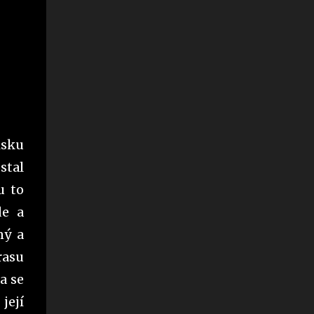
isku
stal
u to
de a
ný a
rasu
a se
její