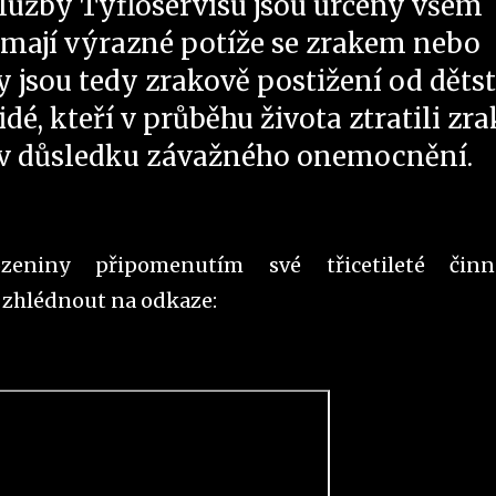
lužby Tyfloservisu jsou určeny všem
í mají výrazné potíže se zrakem nebo
y jsou tedy zrakově postižení od dětst
lidé, kteří v průběhu života ztratili zra
o v důsledku závažného onemocnění.
ozeniny připomenutím své třicetileté činn
 zhlédnout na odkaze: