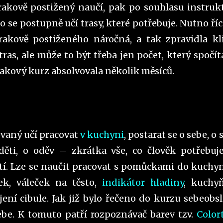
rakově postižený naučí, pak po souhlasu instruk
 se postupně učí trasy, které potřebuje. Nutno říci
rakově postiženého náročná, a tak zpravidla kl
ras, ale může to být třeba jen počet, který spočí
takový kurz absolvovala několik měsíců.
vaný učí pracovat
v kuchyni
, postarat se o sebe, o 
ěti, o oděv – zkrátka vše, co člověk potřebuj
tí. Lze se naučit pracovat s pomůckami do kuchy
ek, váleček na těsto,
indikátor hladiny
, kuchy
ení cibule. Jak již bylo řečeno do kurzu sebeobs
ebe. K tomuto patří rozpoznávač barev tzv.
Color