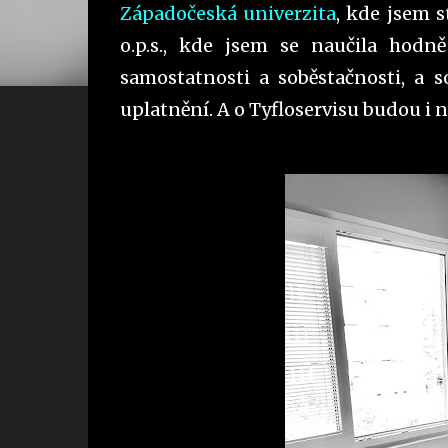
Západočeská univerzita
, kde jsem s
o.p.s., kde jsem se naučila hodn
samostatnosti a soběstačnosti, a s
uplatnění. A o Tyfloservisu budou i n