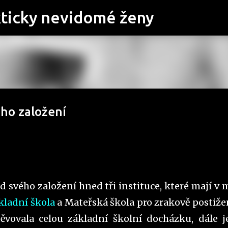
Přeskočit na hlavní obsah
kticky nevidomé ženy
ého založení
 od svého založení hned tři instituce, které mají v
kladní škola
a Mateřská škola pro zrakově postiže
ěvovala celou základní školní docházku, dále j