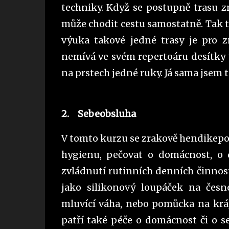
techniky. Když se postupně trasu z
může chodit cestu samostatně. Tak to
výuka takové jedné trasy je pro z
nemívá ve svém repertoáru desítky t
na prstech jedné ruky. Já sama jsem 
2.
Sebeobsluha
V tomto kurzu se zrakově hendikepo
hygienu, pečovat o domácnost, o d
zvládnutí rutinních denních činnos
jako silikonový loupáček na česn
mluvící váha, nebo pomůcka na kráj
patří také péče o domácnost či o s