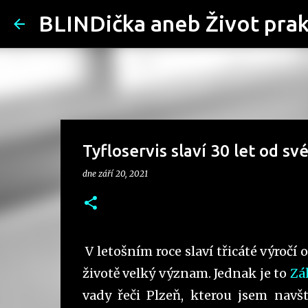
BLINDička aneb Život pra
Tyfloservis slaví 30 let od sv
dne
září 20, 2021
V letošním roce slaví třicáté výročí
životě velký význam. Jednak je to
Zá
vady řeči Plzeň, kterou jsem navšt