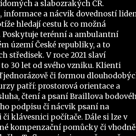
vidomých a slabozrakých ČR.
, informace a nácvik dovedností lide
tíže hledají cestu k co možná
 Poskytuje terénní a ambulantní
lém území České republiky, a to
h středisek. V roce 2021 slaví
 to 30 let od svého vzniku. Klienti
ď jednorázově či formou dlouhodobý
urzy patří: prostorová orientace a
uha, čtení a psaní Braillova bodové
ho podpisu či nácvik psaní na
i klávesnici počítače. Dále si lze v
ůzné kompenzační pomůcky či vhodně