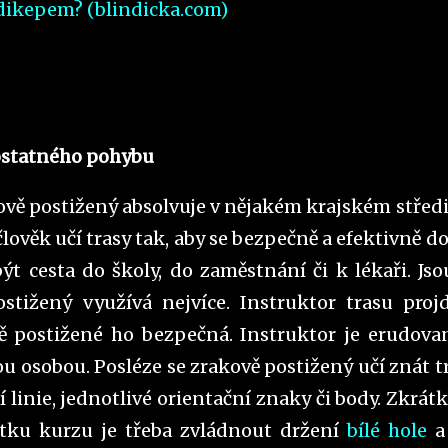
ndikepem? (blindicka.com)
mostatného pohybu
kově postižený absolvuje v nějakém krajském střed
člověk učí trasy tak, aby se bezpečně a efektivně do
t cesta do školy, do zaměstnání či k lékaři. Jso
ostižený využívá nejvíce. Instruktor trasu proj
vě postižené ho bezpečná. Instruktor je erudova
u osobou. Posléze se zrakově postižený učí znát t
í linie, jednotlivé orientační znaky či body. Zkrátk
tku kurzu je třeba zvládnout držení
bílé hole
a 