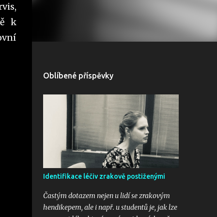
vis,
tě k
ovní
Oblíbené příspěvky
Identifikace léčiv zrakově postiženými
Častým dotazem nejen u lidí se zrakovým
hendikepem, ale i např. u studentů je, jak lze