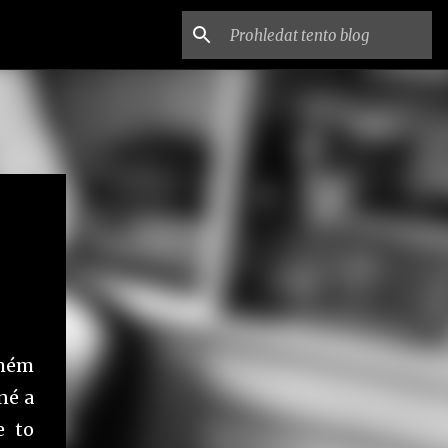
 mém
né a
e to