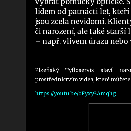
vybrat pomůcky optické. S
lidem od patnácti let, kteř
jsou zcela nevidomí. Klient
či narození, ale také starší 
– např. vlivem úrazu neb
Plzeňský Tyfloservis slaví nar
prostřednictvím videa, které můžete
https://youtu.be/oFyxy3Amqhg