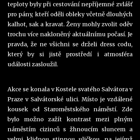
teploty byly při cestování nepříjemné zvlášť
pro pány, kteří oděli obleky včetně dlouhých
kalhot, sak a kravat. Ženy mohly zvolit oděv
trochu více nakloněný aktuálnímu počasí. Je
pravda, že ne všichni se drželi dress codu,
který by si jistě prostředí i atmosféra
události zasloužil.
Akce se konala v Kostele svatého Salvátora v
Praze v Salvátorské ulici. Místo je vzdálené
kousek od Staroměstského náměstí. Zde
bylo možno zažít kontrast mezi plným
náměstím cizinců s žhnoucím sluncem a
velmi klidnou stinnou uličkou, na jejímž