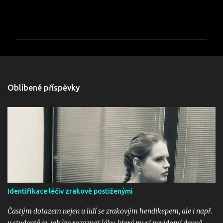
K
o
m
e
Oblíbené příspěvky
n
t
á
ř
e
Identifikace léčiv zrakově postiženými
Častým dotazem nejen u lidí se zrakovým hendikepem, ale i např.