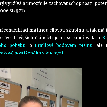
erý využívá a umožňuje zachovat schopnosti, poten
006 Sb.§70).
ní rehabilitaci má jinou cílovou skupinu, a tak má 
je. Ve dřívějších článcích jsem se zmiňovala o
K
ného pohybu
, o
Braillově bodovém písmu
, ale 
rakově postiženého v kuchyni
.