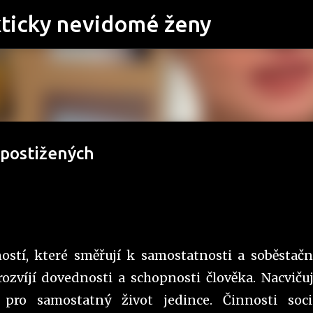
Přeskočit na hlavní obsah
kticky nevidomé ženy
 postižených
ností, které směřují k samostatnosti a soběstačn
rozvíjí dovednosti a schopnosti člověka. Nacvičuj
pro samostatný život jedince. Činnosti soci