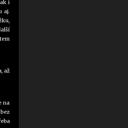
zaměřuje na žádost stran zrakově
ak i
hendikepovaného člověka. Pokud má
 aj.
člověk těžké zrakové postižení a je občanem
žku,
ČR, pak má nárok na příspěvek na zvláštní
pomůcku. Těžké zrakové postižení musí být
alší
charakteru nepříznivého zdravotního stavu.
atem
Za dlouhodobě nepříznivý zdravotní stav se
pro tyto účely považuje nepříznivý zdravotní
stav, který podle poznatků lékařské vědy
trvá nebo má trvat déle než 1 rok. Podmínky
pro poskytnutí příspěvku na zvláštní
, až
pomůcku: - Osoba je starší 3 let (motorové
vozidlo aj.), 15 let (vodicí pes), 1 roku
(všechny ostatní pomůcky). Pozn.: O
motorové vozidlo nemohou žádat lidé,
e na
kteří...
 bez
řeba