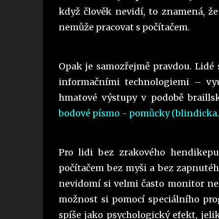
když člověk nevidí, to znamená, ž
nemůže pracovat s počítačem.
Opak je samozřejmě pravdou. Lidé
informačními technologiemi – využ
hmatové výstupy v podobě braills
bodové písmo - pomůcky (blindicka
Pro lidi bez zrakového hendikepu
počítačem bez myši a bez zapnutého 
nevidomí si velmi často monitor nez
možnost si pomocí speciálního pro
spíše jako psychologický efekt, je