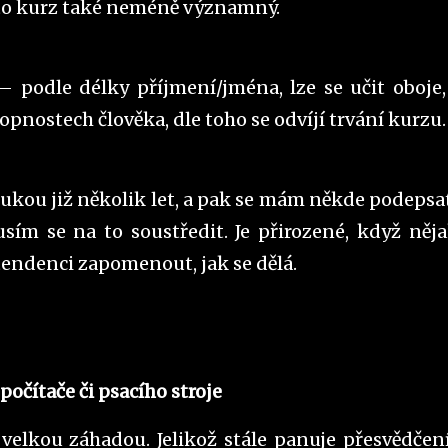
nto kurz také neméně významný.
– podle délky příjmení/jména, lze se učit oboje,
hopnostech člověka, dle toho se odvíjí trvání kurzu
 rukou již několik let, a pak se mám někde podepsat
usím se na to soustředit. Je přirozené, když něj
endenci zapomenout, jak se dělá.
počítače či psacího stroje
velkou záhadou. Jelikož stále panuje přesvědčení