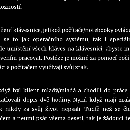
ožností.
ožení klávesnice, jelikož počítače/notebooky ovlá
 se to jak operačního systému, tak i speciál
le umístění všech kláves na klávesnici, abyste m
vením pracovat. Posléze je možné za pomocí počí
ráci s počítačem využívají svůj zrak.
když byl klient mladý/mladá a chodili do práce,
atlovali dopis dvě hodiny. Nyní, když mají zra
k nikdy za svůj život nepsali. Tudíž než se čl
ačem a neumí psát všema deseti, tak je žádoucí t