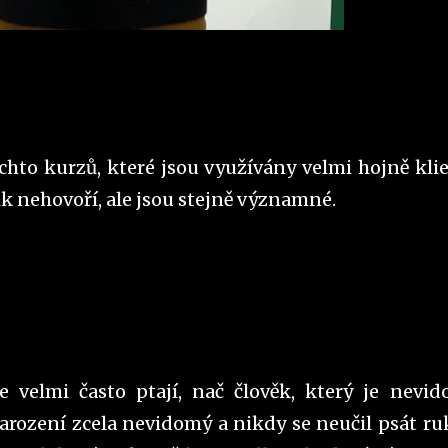
ěchto kurzů, které jsou využívány velmi hojně klie
olik nehovoří, ale jsou stejně významné.
velmi často ptají, nač člověk, který je nevid
narození zcela nevidomý a nikdy se neučil psát ru