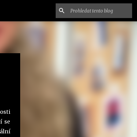
osti
í se
ální