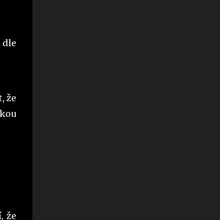
 dle
.
, že
akou
, že