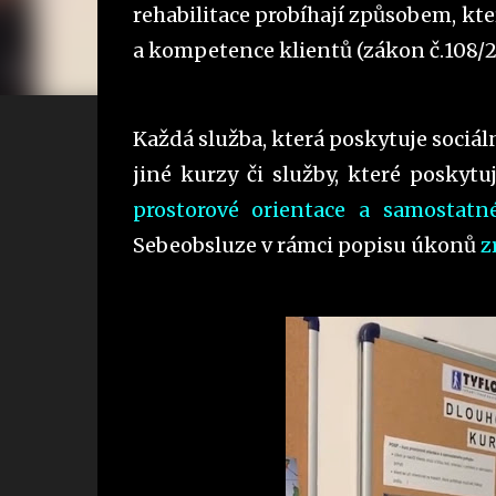
rehabilitace probíhají způsobem, kt
a kompetence klientů (zákon č.108/2
Každá služba, která poskytuje sociál
jiné kurzy či služby, které poskytu
prostorové orientace a samostat
Sebeobsluze v rámci popisu úkonů
z