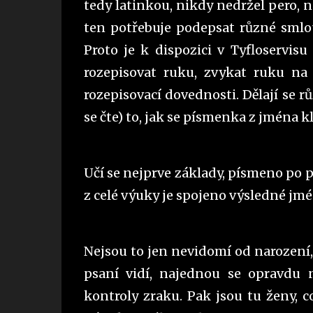
tedy latinkou, nikdy nedržel pero, n
ten potřebuje podepsat různé smlou
Proto je k dispozici v Tyfloservis
rozepisovat ruku, zvykat ruku na 
rozepisovací dovednosti. Dělají se r
se čte) to, jak se písmenka z jména k
Učí se nejprve základy, písmeno po
z celé výuky je spojeno výsledné jm
Nejsou to jen nevidomí od narození, al
psaní vidí, najednou se opravdu n
kontroly zraku. Pak jsou tu ženy, c