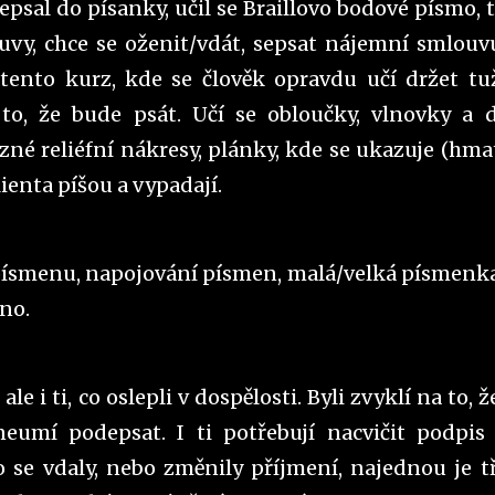
epsal do písanky, učil se Braillovo bodové písmo, t
vy, chce se oženit/vdát, sepsat nájemní smlouvu
u tento kurz, kde se člověk opravdu učí držet tu
to, že bude psát. Učí se obloučky, vlnovky a d
ůzné reliéfní nákresy, plánky, kde se ukazuje (hm
lienta píšou a vypadají.
 písmenu, napojování písmen, malá/velká písmenka
éno.
e i ti, co oslepli v dospělosti. Byli zvyklí na to, ž
eumí podepsat. I ti potřebují nacvičit podpis
o se vdaly, nebo změnily příjmení, najednou je t