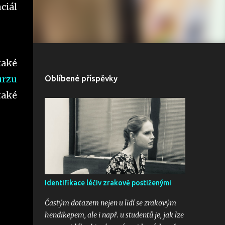
ciál
také
urzu
Oblíbené příspěvky
také
Identifikace léčiv zrakově postiženými
Častým dotazem nejen u lidí se zrakovým
hendikepem, ale i např. u studentů je, jak lze