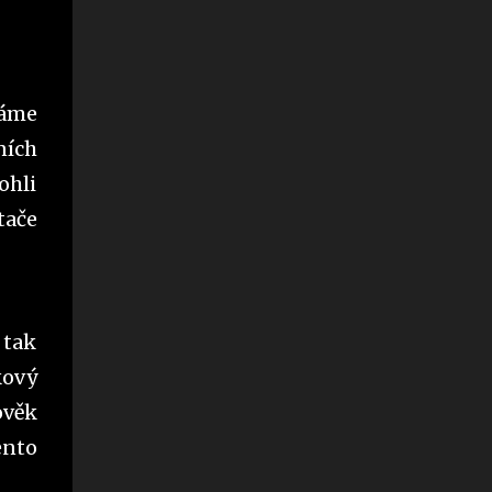
dáme
ních
ohli
tače
 tak
kový
ověk
ento