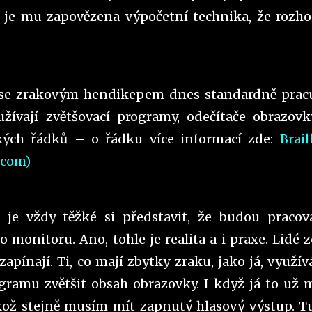
e je mu zapovězena výpočetní technika, že rozh
 se zrakovým hendikepem dnes standardně pracu
ívají zvětšovací programy, odečítače obrazovk
kých řádků – o řádku více informací zde:
Brail
.com)
 je vždy těžké si představit, že budou pracov
monitoru. Ano, tohle je realita a i praxe. Lidé z
apínají. Ti, co mají zbytky zraku, jako já, využí
gramu zvětšit obsah obrazovky. I když já to už
likož stejně musím mít zapnutý hlasový výstup. T