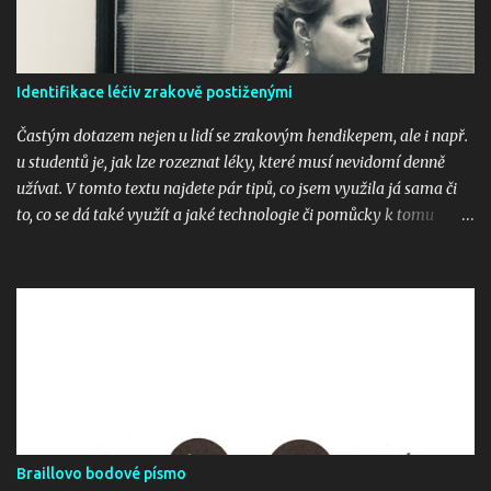
ř
e
Identifikace léčiv zrakově postiženými
Častým dotazem nejen u lidí se zrakovým hendikepem, ale i např.
u studentů je, jak lze rozeznat léky, které musí nevidomí denně
užívat. V tomto textu najdete pár tipů, co jsem využila já sama či
to, co se dá také využít a jaké technologie či pomůcky k tomu
využít. 1. PenFriend PenFriend je čtečka etiket - slouží k
identifikaci potravin, oděvů, ale i dokumentů či léků. Pomůcka je
spárovaná s magnetkami či samolepkami, ve kterých jsou čipy a k
nim si nahráváme informaci, co si chceme zaznamenat, např.
hladká mouka, vyúčtování 2020 či Paralen. V případě léků je třeba
však hlídat to, že když krabičku dobereme, tak musíme mít jistotu,
že krabička nová obsahuje opravdu ten lék, jehož název si
nahrajeme do popisu. Pomůcku můžete zakoupit tady: Čtečka
hlasových etiket PENfriend 3 (tyflopomucky.cz) 2. Znalost
Braillovo bodové písmo
Braillova bodového písma Již pár let tomu je, že na krabičkách s