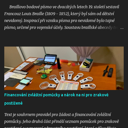
léky je povinné, aby byl uveden i název v braillském popisku.
Braillovo bodové písmo ve dvacátých letech 19. století sestavil
Protože: „Ustanovení § 37 odst. 1 zákona o lé...
Francouz Louis Braille (1809 - 1852), který byl sám od dětství
nevidomý. Inspirací při vzniku písma pro nevidomé bylo tajné
písmo, určené pro vojenské účely. Soustavu braillské abecedy tvoří
systém šesti bodů, tzv. šestibod. Každé písmeno je tvořeno jinou
kombinací několika z těchto bodů, které mají určený tvar a
definovanou velikost, vzájemnou vzdálenost a polohu tak, aby vše
odpovídalo fyziologii hmatového vnímání. Písmo je tištěno
reliéfně, a tak je čitelné hmatem. Bodovým písmem jsou tištěny
knihy a časopisy. Písmo je dnes rozšířeno po celém světě a jeho
využití je všestranné. Vedle písmen a číslic je možné zaznamenat
interpunkční znaménka, značky matematické, fyzikální, chemické
a astronomické, ale také celý systém notového zápisu nebo
Financování zvláštní pomůcky a nárok na ni pro zrakově
šachovou notaci. Bodové písmo je využíváno i při práci s
počítačem, kdy se na tzv. braillském řádku objevují informace z
postižené
monitoru. Braillovo bodové pís...
Text je souhrnem pravidel pro žádost a financování zvláštní
pomůcky. Jeho druhá část přináší seznam pomůcek pro zrakově