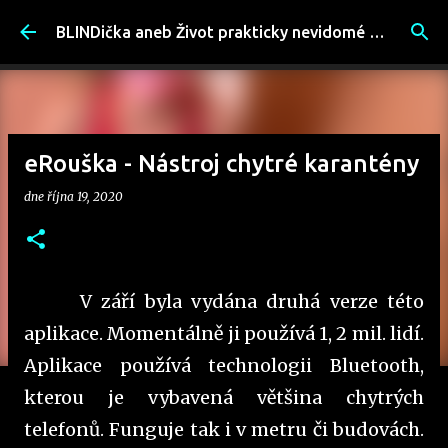
Přeskočit na hlavní obsah
BLINDička aneb Život prakticky nevidomé ženy
eRouška - Nástroj chytré karantény
dne
října 19, 2020
V září byla vydána druhá verze této
aplikace. Momentálně ji používá 1, 2 mil. lidí.
Aplikace používá technologii Bluetooth,
kterou je vybavená většina chytrých
telefonů. Funguje tak i v metru či budovách.