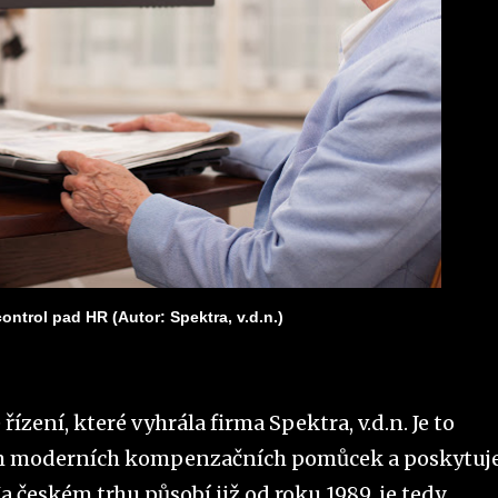
ontrol pad HR (Autor: Spektra, v.d.n.)
ízení, které vyhrála firma Spektra, v.d.n. Je to
jem moderních kompenzačních pomůcek a poskytuj
a českém trhu působí již od roku 1989, je tedy