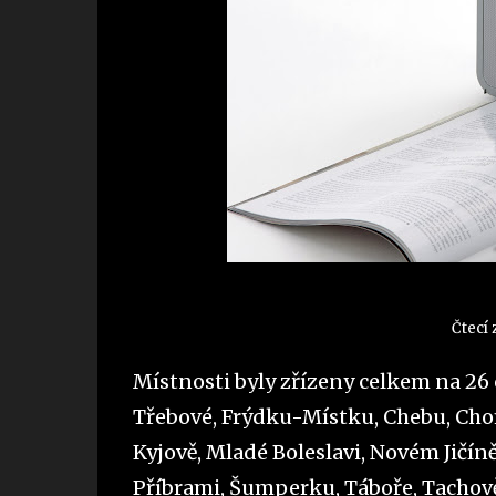
Čtecí 
Místnosti byly zřízeny celkem na 26 
Třebové, Frýdku-Místku, Chebu, Chom
Kyjově, Mladé Boleslavi, Novém Jičíně
Příbrami, Šumperku, Táboře, Tachově,