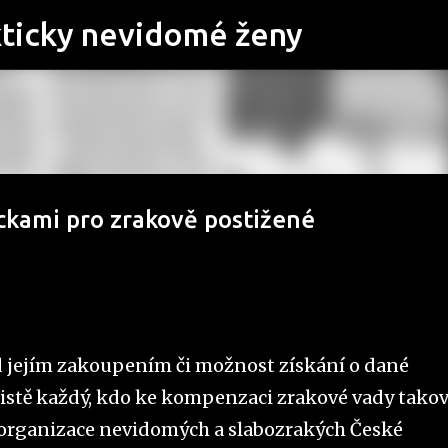
Přeskočit na hlavní obsah
kticky nevidomé ženy
ckami pro zrakově postižené
 jejím zakoupením či možnost získání o dané
 jistě každý, kdo ke kompenzaci zrakové vady tako
 organizace nevidomých a slabozrakých České