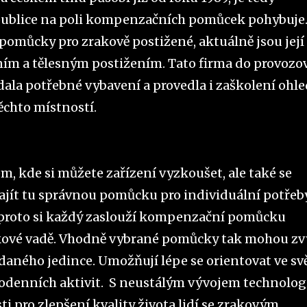
republice na poli kompenzačních pomůcek pohybuje
pomůcky pro zrakově postižené, aktuálně jsou její
ním a tělesným postižením. Tato firma do provozo
la potřebné vybavení a provedla i zaškolení ohl
ěchto místností.
, kde si můžete zařízení vyzkoušet, ale také se
ajít tu správnou pomůcku pro individuální potřeb
 a proto si každý zaslouží kompenzační pomůcku
kové vadě. Vhodně vybrané pomůcky tak mohou zv
daného jedince. Umožňují lépe se orientovat ve sv
dodenních aktivit. S neustálým vývojem technolog
ti pro zlepšení kvality života lidí se zrakovým