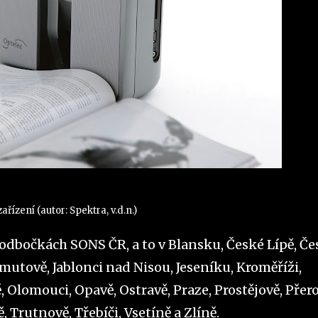
zařízení (autor: Spektra, v.d.n.)
odbočkách SONS ČR, a to v Blansku, České Lípě, Če
utově, Jablonci nad Nisou, Jeseníku, Kroměříži,
, Olomouci, Opavě, Ostravě, Praze, Prostějově, Přero
 Trutnově, Třebíči, Vsetíně a Zlíně.