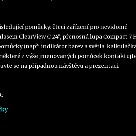
ásledující pomůcky: čtecí zařízení pro nevidomé
 hlasem ClearView C 24“, přenosná lupa Compact 7 
pomůcky (např. indikátor barev a světla, kalkulačka
í některé z výše jmenovaných pomůcek kontaktujt
vte se na případnou návštěvu a prezentaci.
:
čky