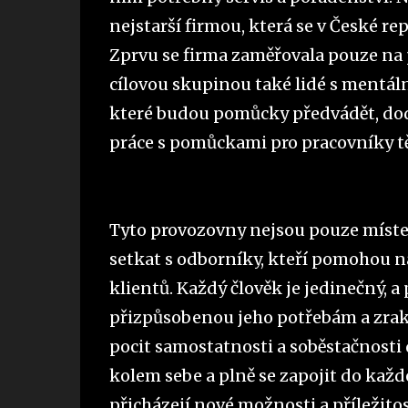
nejstarší firmou, která se v České 
Zprvu se firma zaměřovala pouze na 
cílovou skupinou také lidé s mentál
které budou pomůcky předvádět, doda
práce s pomůckami pro pracovníky t
Tyto provozovny nejsou pouze místem
setkat s odborníky, kteří pomohou n
klientů. Každý člověk je jedinečný,
přizpůsobenou jeho potřebám a zra
pocit samostatnosti a soběstačnosti 
kolem sebe a plně se zapojit do kaž
přicházejí nové možnosti a příležitos