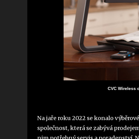
CVC Wireless c
Na jaře roku 2022 se konalo výběrové ř
společnost, která se zabývá prode
nim potřebný servis a poradenství. N