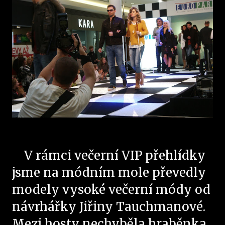
V rámci večerní VIP přehlídky
jsme na módním mole převedly
modely vysoké večerní módy od
návrhářky Jiřiny Tauchmanové.
Mezi hosty nechyběla hraběnka