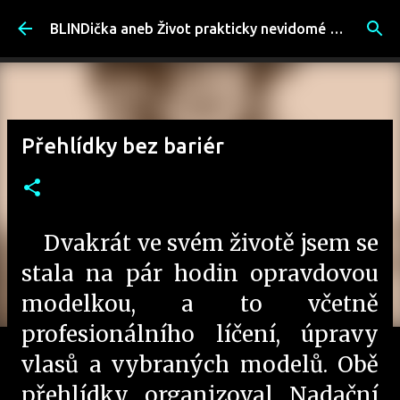
Přeskočit na hlavní obsah
BLINDička aneb Život prakticky nevidomé ženy
Přehlídky bez bariér
Dvakrát ve svém životě jsem se
stala na pár hodin opravdovou
modelkou, a to včetně
profesionálního líčení, úpravy
vlasů a vybraných modelů. Obě
přehlídky organizoval Nadační