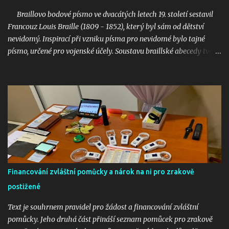
léky je povinné, aby byl uveden i název v braillském popisku.
Braillovo bodové písmo ve dvacátých letech 19. století sestavil
Protože: „Ustanovení § 37 odst. 1 zákona o lé...
Francouz Louis Braille (1809 - 1852), který byl sám od dětství
nevidomý. Inspirací při vzniku písma pro nevidomé bylo tajné
písmo, určené pro vojenské účely. Soustavu braillské abecedy tvoří
systém šesti bodů, tzv. šestibod. Každé písmeno je tvořeno jinou
kombinací několika z těchto bodů, které mají určený tvar a
definovanou velikost, vzájemnou vzdálenost a polohu tak, aby vše
odpovídalo fyziologii hmatového vnímání. Písmo je tištěno
reliéfně, a tak je čitelné hmatem. Bodovým písmem jsou tištěny
knihy a časopisy. Písmo je dnes rozšířeno po celém světě a jeho
využití je všestranné. Vedle písmen a číslic je možné zaznamenat
interpunkční znaménka, značky matematické, fyzikální, chemické
a astronomické, ale také celý systém notového zápisu nebo
Financování zvláštní pomůcky a nárok na ni pro zrakově
šachovou notaci. Bodové písmo je využíváno i při práci s
počítačem, kdy se na tzv. braillském řádku objevují informace z
postižené
monitoru. Braillovo bodové pís...
Text je souhrnem pravidel pro žádost a financování zvláštní
pomůcky. Jeho druhá část přináší seznam pomůcek pro zrakově