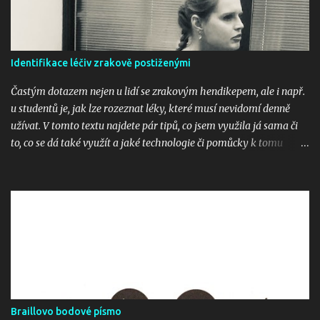
ř
e
Identifikace léčiv zrakově postiženými
Častým dotazem nejen u lidí se zrakovým hendikepem, ale i např.
u studentů je, jak lze rozeznat léky, které musí nevidomí denně
užívat. V tomto textu najdete pár tipů, co jsem využila já sama či
to, co se dá také využít a jaké technologie či pomůcky k tomu
využít. 1. PenFriend PenFriend je čtečka etiket - slouží k
identifikaci potravin, oděvů, ale i dokumentů či léků. Pomůcka je
spárovaná s magnetkami či samolepkami, ve kterých jsou čipy a k
nim si nahráváme informaci, co si chceme zaznamenat, např.
hladká mouka, vyúčtování 2020 či Paralen. V případě léků je třeba
však hlídat to, že když krabičku dobereme, tak musíme mít jistotu,
že krabička nová obsahuje opravdu ten lék, jehož název si
nahrajeme do popisu. Pomůcku můžete zakoupit tady: Čtečka
hlasových etiket PENfriend 3 (tyflopomucky.cz) 2. Znalost
Braillovo bodové písmo
Braillova bodového písma Již pár let tomu je, že na krabičkách s